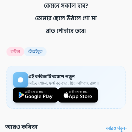
কেমনে সকাল হবে?
তোমার ছেলে উঠলে গো মা
রাত পোহাবে তবে৷
কবিতা
টেক্সটবুক
এই কবিতাটি অ্যাপে পড়ুন
অডিও শোনো, ফন্ট বড় করো, প্রিয় তালিকায় রাখো।
ডাউনলোড করুন
ডাউনলোড করুন
Google Play
App Store
আরও কবিতা
›
আরও পড়ুন