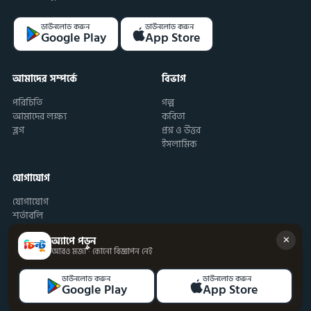
ডাউনলোড করুন
ডাউনলোড করুন
Google Play
App Store
আমাদের সম্পর্কে
বিভাগ
পরিচিতি
গল্প
আমাদের লক্ষ্য
কবিতা
ব্লগ
প্রশ্ন ও উত্তর
ইসলামিক
যোগাযোগ
যোগাযোগ
শর্তাবলি
✕
অ্যাপে পড়ুন
আরও মজা · কোনো বিজ্ঞাপন নেই
ডাউনলোড করুন
ডাউনলোড করুন
Google Play
App Store
© ২০২৬ চিন্টু · সর্বস্বত্ব সংরক্ষিত
নিরাপদ · বিজ্ঞাপনমুক্ত