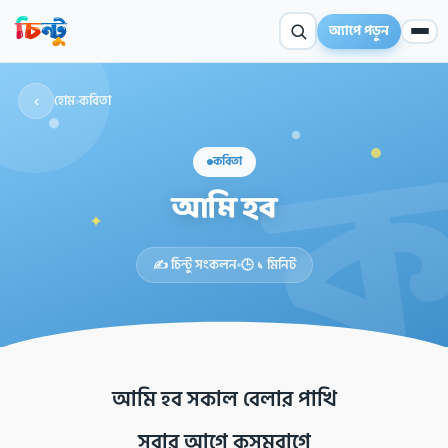
অ্যাপে পড়ুন
‹
হোম
›
কবিতা
কবিতা
আমি হব
✦
✍️ চিন্টু সংকলন
🕒 ১ মিনিট
আমি হব সকাল বেলার পাখি
সবার আগে কুসমবাগে