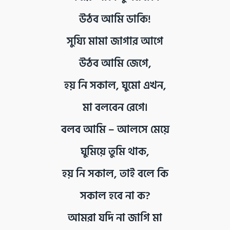
উঠব আমি ডাকি!
সুয্যি মামা জাগার আগে
উঠব আমি জেগে,
হয় নি সকাল, ঘুমো এখন,
মা বলবেন রেগে৷
বলব আমি – আলসে মেয়ে
ঘুমিয়ে তুমি থাক,
হয় নি সকাল, তাই বলে কি
সকাল হবে না ক?
আমরা যদি না জাগি মা