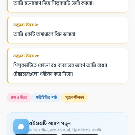
আমি মনোযোগ দিয়ে শিল্পকর্মটি তৈরি করবো।
সম্ভাব্য উত্তর ২:
আমি একটি অসাধারণ থিম ভাববো।
সম্ভাব্য উত্তর ৩:
শিল্পকর্মটিতে কোনো রঙ ব্যবহারের আগে আমি রঙের
টেক্সচারগুলো পরীক্ষা করে নিবো।
প্রশ্ন ও উত্তর
পরিস্থিতির পাঠ
সৃজনশীলতা
এই প্রশ্নটি অ্যাপে পড়ুন
অডিও শোনো, ফন্ট বড় করো, প্রিয় তালিকায় রাখো।