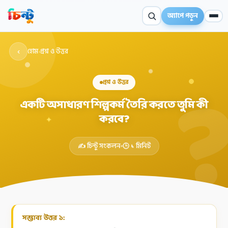
অ্যাপে পড়ুন
‹
হোম
›
প্রশ্ন ও উত্তর
প্রশ্ন ও উত্তর
একটি অসাধারণ শিল্পকর্ম তৈরি করতে তুমি কী
করবে?
✦
✍️ চিন্টু সংকলন
🕒 ১ মিনিট
সম্ভাব্য উত্তর ১: