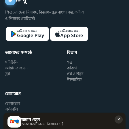
শিশুদের জন্য নিরাপদ, বিজ্ঞাপনমুক্ত বাংলা গল্প, কবিতা
ও শিক্ষার প্ল্যাটফর্ম।
ডাউনলোড করুন
ডাউনলোড করুন
Google Play
App Store
আমাদের সম্পর্কে
বিভাগ
পরিচিতি
গল্প
আমাদের লক্ষ্য
কবিতা
ব্লগ
প্রশ্ন ও উত্তর
ইসলামিক
যোগাযোগ
যোগাযোগ
শর্তাবলি
✕
অ্যাপে পড়ুন
আরও মজা · কোনো বিজ্ঞাপন নেই