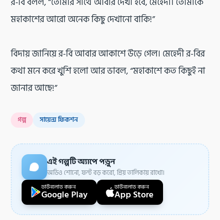
র-বি বলল, “তোমার সাথে আবার দেখা হবে, মেহেদী। তোমাকে
মহাকাশের আরো অনেক কিছু দেখানো বাকি!”
বিদায় জানিয়ে র-বি আবার আকাশে উড়ে গেল। মেহেদী র-বির
কথা মনে করে খুশি হলো আর ভাবল, “মহাকাশে কত কিছুই না
জানার আছে!”
গল্প
সায়েন্স ফিকশন
এই গল্পটি অ্যাপে পড়ুন
অডিও শোনো, ফন্ট বড় করো, প্রিয় তালিকায় রাখো।
ডাউনলোড করুন
ডাউনলোড করুন
Google Play
App Store