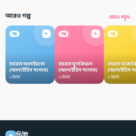
আরও গল্প
›
আরও পড়ুন
▸
▸
গল্প
গল্প
গল্প
হযরত আলইয়াসা
হযরত যুলকিফল
হযরত যাকারি
(আলাইহিস সালাম)
(আলাইহিস সালাম)
(আলাইহিস স
২ মিনিট
৩ মিনিট
৩ মিনিট
চিন্টু