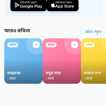
ডাউনলোড করুন
ডাউনলোড করুন
Google Play
App Store
আরও কবিতা
›
আরও পড়ুন
▸
▸
কবিতা
কবিতা
কবিতা
মাছরাঙা
ময়ূর নাচে
মজার দেশ
১ মিনিট
১ মিনিট
১ মিনিট