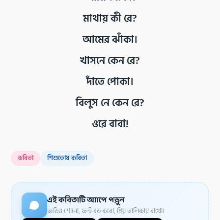
মাথায় কী রে?
আমের ঝাঁকা।
খাসনে কেন রে?
দাঁতে পোকা।
বিলুস নে কেন রে?
ওরে বাবা!
কবিতা
শিশুতোষ কবিতা
এই কবিতাটি অ্যাপে পড়ুন
অডিও শোনো, ফন্ট বড় করো, প্রিয় তালিকায় রাখো।