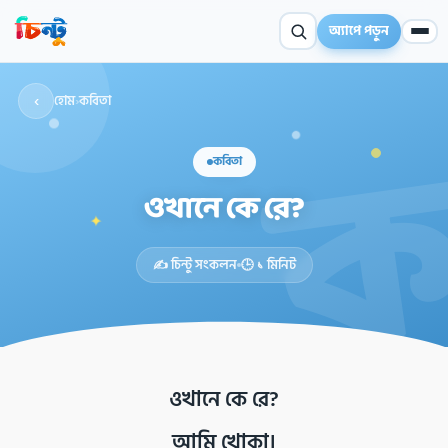
অ্যাপে পড়ুন
‹
হোম
›
কবিতা
কবিতা
ওখানে কে রে?
✦
✍️ চিন্টু সংকলন
🕒 ১ মিনিট
ওখানে কে রে?
আমি খোকা।