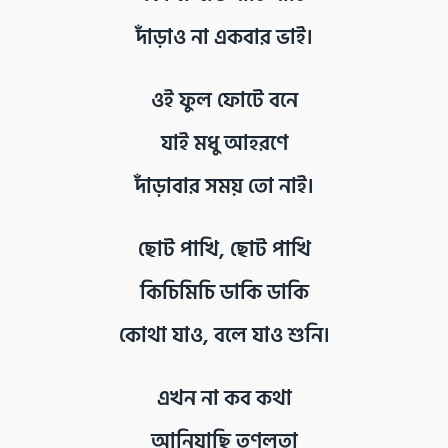
দাঁড়াও না একবার ভাই।
ওই ফুল ফোটে বনে
যাই মধু আহরণে
দাঁড়াবার সময় তো নাই।
ছোট পাখি, ছোট পাখি
কিচিমিচি ডাকি ডাকি
কোথা যাও, বলে যাও শুনি।
এখন না কব কথা
আনিয়াছি তৃণলতা