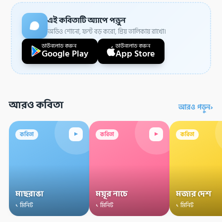
এই কবিতাটি অ্যাপে পড়ুন
অডিও শোনো, ফন্ট বড় করো, প্রিয় তালিকায় রাখো।
ডাউনলোড করুন
ডাউনলোড করুন
Google Play
App Store
আরও কবিতা
›
আরও পড়ুন
▸
▸
কবিতা
কবিতা
কবিতা
মাছরাঙা
ময়ূর নাচে
মজার দেশ
১ মিনিট
১ মিনিট
১ মিনিট