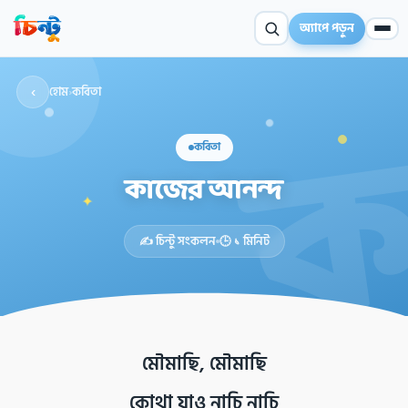
অ্যাপে পড়ুন
‹
হোম
›
কবিতা
কবিতা
কাজের আনন্দ
✦
✍️ চিন্টু সংকলন
🕒 ১ মিনিট
মৌমাছি, মৌমাছি
কোথা যাও নাচি নাচি