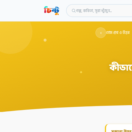
গল্প, কবিতা, সূরা খুঁজুন...
‹
হোম
›
প্রশ্ন ও উত্তর
কীভাব
✦
সম্ভাব্য উত্তর