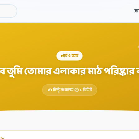
হো
প্রশ্ন ও উত্তর
ে তুমি তোমার এলাকার মাঠ পরিষ্কার
✍️ চিন্টু সংকলন
🕒 ১ মিনিট
 ১: