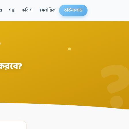
ম
গল্প
কবিতা
ইসলামিক
ডাউনলোড
 করবে?