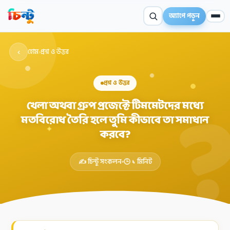
অ্যাপে পড়ুন
‹
হোম
›
প্রশ্ন ও উত্তর
প্রশ্ন ও উত্তর
খেলা অথবা গ্রুপ প্রজেক্টে টিমমেটদের মধ্যে
মতবিরোধ তৈরি হলে তুমি কীভাবে তা সমাধান
✦
করবে?
✍️ চিন্টু সংকলন
🕒 ১ মিনিট