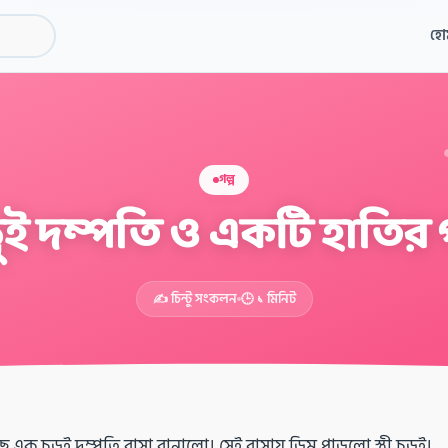
হো
গল্প
়ুই দম্পতি ও একটি হাতির গ
✍️ চিন্টু সংকলন
🕒 ১ মিনিট
এক চড়ুই দম্পতি বাসা বানালো। সেই বাসায় ডিম পাড়লো স্ত্রী চড়ুই।