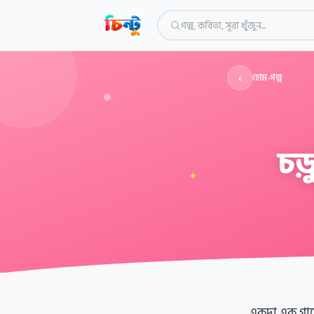
গল্প, কবিতা, সূরা খুঁজুন...
‹
হোম
›
গল্প
চড
✦
একদা এক গাছে 