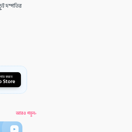
়ুই দম্পতির
লোড করুন
 Store
›
আরও পড়ুন
▸