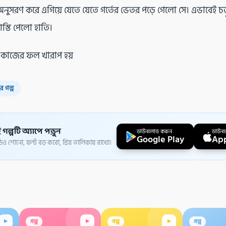
অনুসরণ করে এগিয়ে যেতে যেতে গর্তের ভেতর পড়ে গেলো সে। এভাবেই চড
স্তি পেলো হাতি।
প কাজের ফল খারাপ হয়
ের গল্প
 গল্পটি অ্যাপে পড়ুন
ডাউনলোড করুন
ডাউন
Google Play
App
ও শোনো, ফন্ট বড় করো, প্রিয় তালিকায় রাখো।
▸
▸
▸
গল্প
গল্প
গল্প