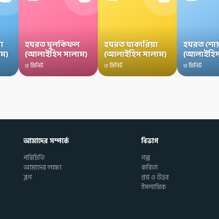
া
হযরত যুলকিফল
হযরত যাকারিয়া
হযরত শোয
ম)
(আলাইহিস সালাম)
(আলাইহিস সালাম)
(আলাইহিস
৩ মিনিট
৩ মিনিট
৩ মিনিট
আমাদের সম্পর্কে
বিভাগ
পরিচিতি
গল্প
আমাদের লক্ষ্য
কবিতা
ব্লগ
প্রশ্ন ও উত্তর
ইসলামিক