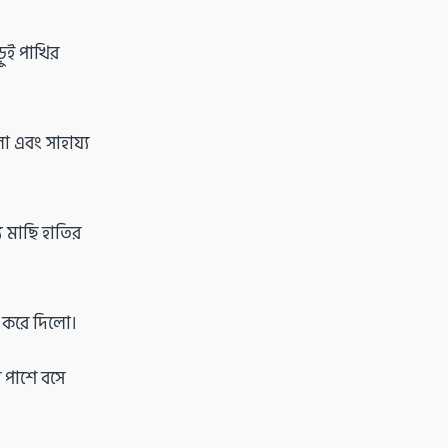
়ুই পাখির
ো এবং সাহায্য
য মাছি হাতির
ই করে দিলো।
র পাশে বসে