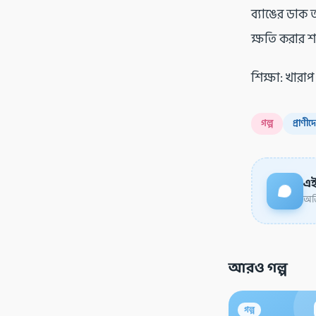
ব্যাঙের ডাক 
ক্ষতি করার শা
শিক্ষা: খারা
গল্প
প্রাণীদ
এই
অডি
আরও গল্প
গল্প