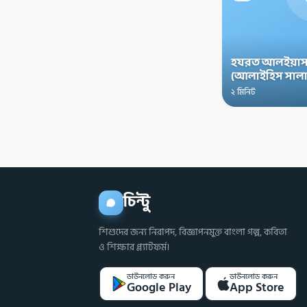
হযরত আলইয়াস
(আলাইহিস সালা
২ মিনিট
চিন্টু
শিশুদের জন্য নিরাপদ, বিজ্ঞাপনমুক্ত বাংলা গল্প, কবিতা
ও শিক্ষার প্ল্যাটফর্ম।
ডাউনলোড করুন
ডাউনলোড করুন
Google Play
App Store