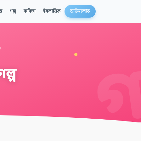
ম
গল্প
কবিতা
ইসলামিক
ডাউনলোড
ল্প