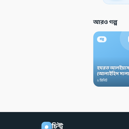
আরও গল্প
গল্প
হযরত আলইয়াস
(আলাইহিস সালা
২ মিনিট
চিন্টু