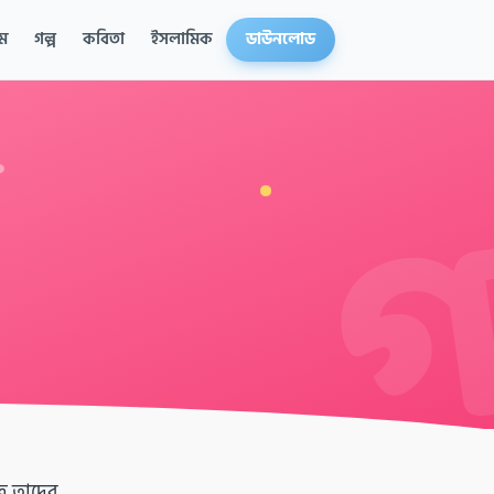
ম
গল্প
কবিতা
ইসলামিক
ডাউনলোড
র তাদের