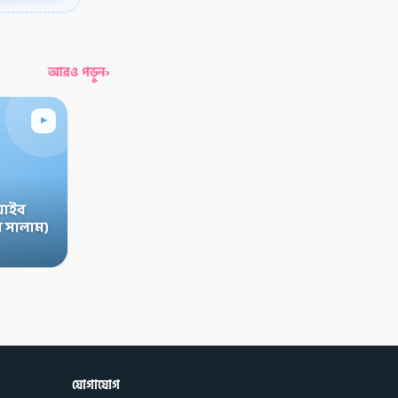
›
আরও পড়ুন
▸
়াইব
 সালাম)
যোগাযোগ