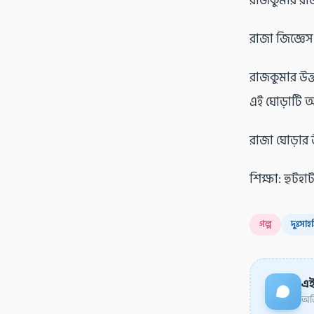
রাজকুমার রাজ
রাজা জিজ্ঞে
রাজকুমার উত্ত
এই ঘোড়াটি আ
রাজা ঘোড়ার 
শিক্ষা: হুটহা
গল্প
দুঃসাহ
এই
অডি