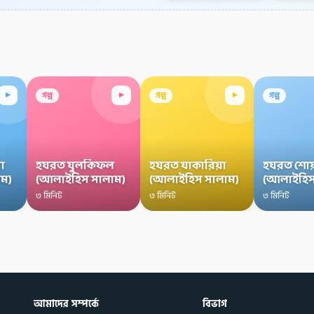
▸
▸
▸
গল্প
গল্প
গল্প
া
হযরত যুলকিফল
হযরত যাকারিয়া
হযরত শোয
ম)
(আলাইহিস সালাম)
(আলাইহিস সালাম)
(আলাইহিস
৩ মিনিট
৩ মিনিট
৩ মিনিট
আমাদের সম্পর্কে
বিভাগ