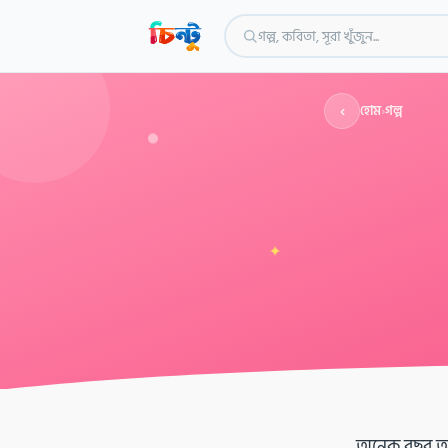
গল্প, কবিতা, সূরা খুঁজুন...
‹
হোম
›
গল্প
✦
অনেক বছর আগে