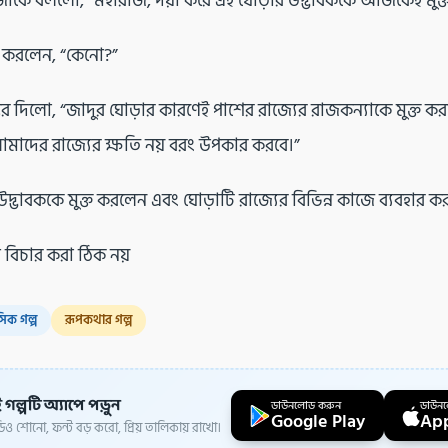
াকে বললো, “মহারাজ, দয়া করে এই ঘোড়ার উদ্ভাবককে আজকেই মুক্ত
স করলেন, “কেনো?”
র দিলো, “জাদুর ঘোড়ার কারণেই পাশের রাজ্যের রাজকন্যাকে মুক্ত করা 
মাদের রাজ্যের ক্ষতি নয় বরং উপকার করবে।”
উদ্ভাবককে মুক্ত করলেন এবং ঘোড়াটি রাজ্যের বিভিন্ন কাজে ব্যবহার
ট বিচার করা ঠিক নয়
সিক গল্প
রূপকথার গল্প
 গল্পটি অ্যাপে পড়ুন
ডাউনলোড করুন
ডাউন
Google Play
App
ও শোনো, ফন্ট বড় করো, প্রিয় তালিকায় রাখো।