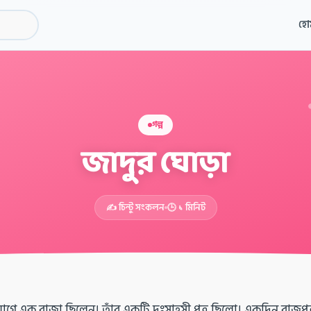
হো
গল্প
জাদুর ঘোড়া
✍️ চিন্টু সংকলন
🕒 ১ মিনিট
 এক রাজা ছিলেন। তাঁর একটি দুঃসাহসী পুত্র ছিলো। একদিন রাজপুত্