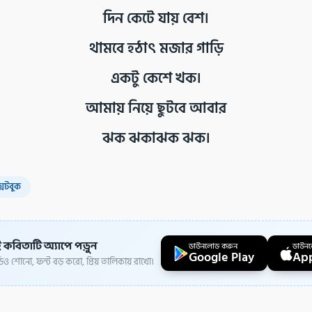
দিন কেটে যায় বেশ।
থামবে হঠাৎ মজার গাড়ি
একটু কেশে খক।
আমায় নিয়ে ছুটবে আবার
ঝক ঝকাঝক ঝক।
্সটবুক
 কবিতাটি অ্যাপে পড়ুন
ডাউনলোড করুন
ডাউন
Google Play
App
ও শোনো, ফন্ট বড় করো, প্রিয় তালিকায় রাখো।