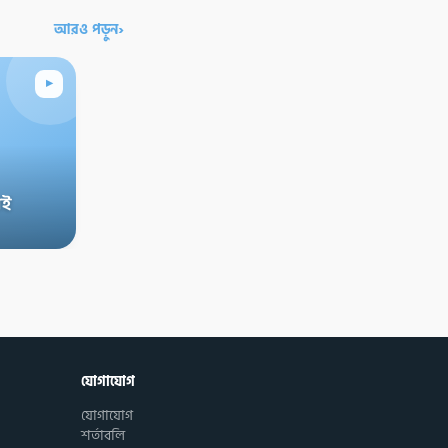
›
আরও পড়ুন
▸
াই
যোগাযোগ
যোগাযোগ
শর্তাবলি