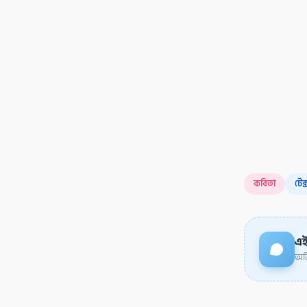
কবিতা
টেক
এই
অডি