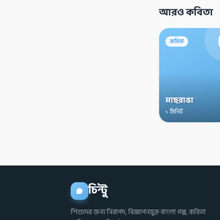
আরও কবিতা
কবিতা
মাছরাঙা
১ মিনিট
চিন্টু
শিশুদের জন্য নিরাপদ, বিজ্ঞাপনমুক্ত বাংলা গল্প, কবিতা