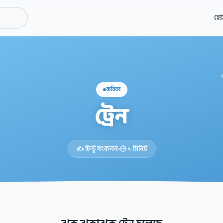
হো
কবিতা
ট্রেন
✍️ চিন্টু সংকলন
🕒 ১ মিনিট