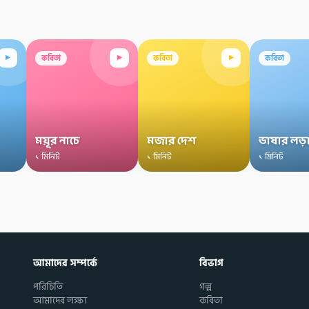
▸
▸
▸
কবিতা
কবিতা
কবিতা
ময়ূর নাচে
মজার দেশ
ভাষার লড়
১ মিনিট
১ মিনিট
১ মিনিট
আমাদের সম্পর্কে
বিভাগ
পরিচিতি
গল্প
আমাদের লক্ষ্য
কবিতা