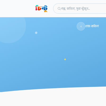
গল্প, কবিতা, সূরা খুঁজুন...
‹
হোম
›
কবিতা
✦