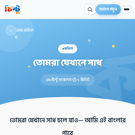
অ্যাপে পড়ুন
‹
হোম
›
কবিতা
কবিতা
তোমরা যেখানে সাধ
✦
✍️ চিন্টু সংকলন
🕒 ১ মিনিট
তোমরা যেখানে সাধ চলে যাও— আমি এই বাংলার
পারে