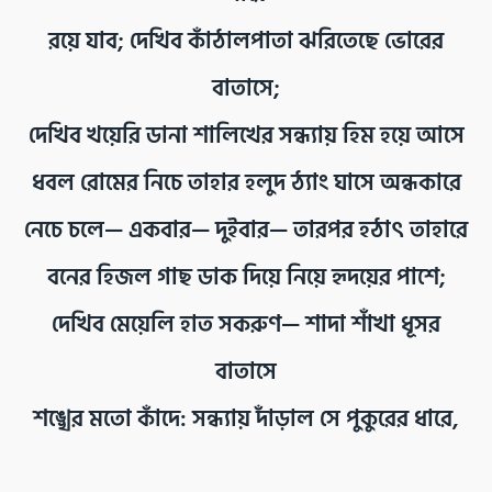
রয়ে যাব; দেখিব কাঁঠালপাতা ঝরিতেছে ভোরের
বাতাসে;
দেখিব খয়েরি ডানা শালিখের সন্ধ্যায় হিম হয়ে আসে
ধবল রোমের নিচে তাহার হলুদ ঠ্যাং ঘাসে অন্ধকারে
নেচে চলে— একবার— দুইবার— তারপর হঠাৎ তাহারে
বনের হিজল গাছ ডাক দিয়ে নিয়ে হৃদয়ের পাশে;
দেখিব মেয়েলি হাত সকরুণ— শাদা শাঁখা ধূসর
বাতাসে
শঙ্খের মতো কাঁদে: সন্ধ্যায় দাঁড়াল সে পুকুরের ধারে,