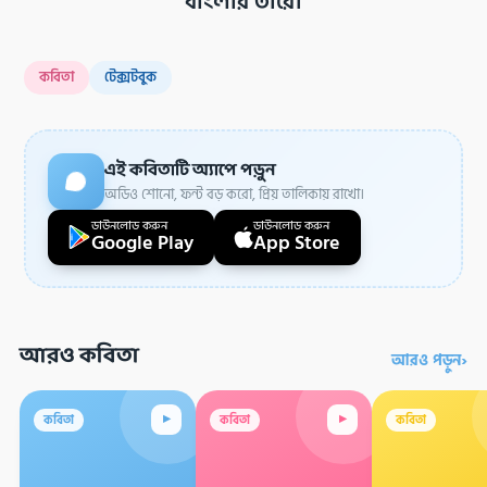
বাংলার তীরে।
কবিতা
টেক্সটবুক
এই কবিতাটি অ্যাপে পড়ুন
অডিও শোনো, ফন্ট বড় করো, প্রিয় তালিকায় রাখো।
ডাউনলোড করুন
ডাউনলোড করুন
Google Play
App Store
আরও কবিতা
›
আরও পড়ুন
▸
▸
কবিতা
কবিতা
কবিতা