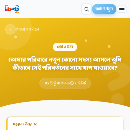
অ্যাপে পড়ুন
‹
হোম
›
প্রশ্ন ও উত্তর
প্রশ্ন ও উত্তর
তোমার পরিবারে নতুন কোনো সদস্য আসলে তুমি
কীভাবে সেই পরিবর্তনের সাথে খাপ খাওয়াবে?
✦
✍️ চিন্টু সংকলন
🕒 ১ মিনিট
সম্ভাব্য উত্তর ১: