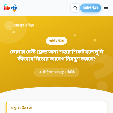
অ্যাপে পড়ুন
‹
হোম
›
প্রশ্ন ও উত্তর
প্রশ্ন ও উত্তর
তোমার বেস্ট ফ্রেন্ড অন্য শহরে শিফট হলে তুমি
কীভাবে নিজের আবেগ নিয়ন্ত্রণ করবে?
✦
✍️ চিন্টু সংকলন
🕒 ১ মিনিট
সম্ভাব্য উত্তর ১: