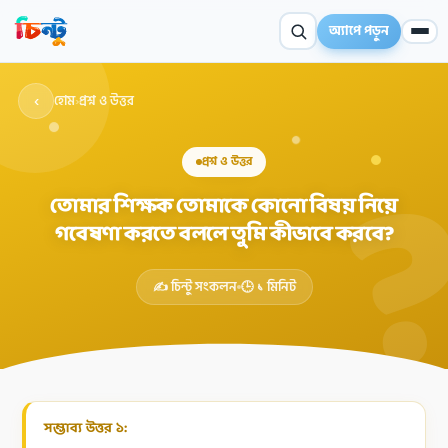
অ্যাপে পড়ুন
‹
হোম
›
প্রশ্ন ও উত্তর
প্রশ্ন ও উত্তর
তোমার শিক্ষক তোমাকে কোনো বিষয় নিয়ে
গবেষণা করতে বললে তুমি কীভাবে করবে?
✦
✍️ চিন্টু সংকলন
🕒 ১ মিনিট
সম্ভাব্য উত্তর ১: