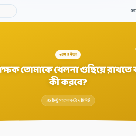
হো
প্রশ্ন ও উত্তর
ক্ষক তোমাকে খেলনা গুছিয়ে রাখতে 
কী করবে?
✍️ চিন্টু সংকলন
🕒 ১ মিনিট