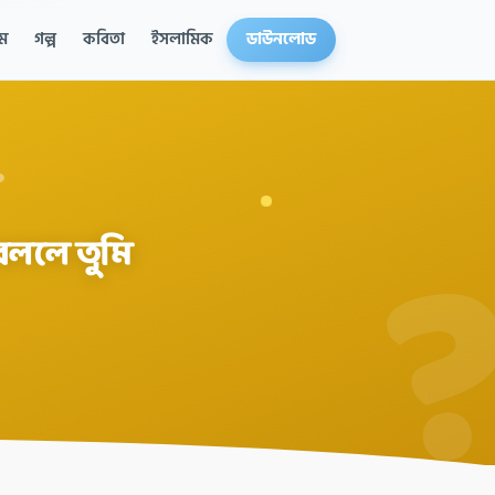
ম
গল্প
কবিতা
ইসলামিক
ডাউনলোড
বললে তুমি