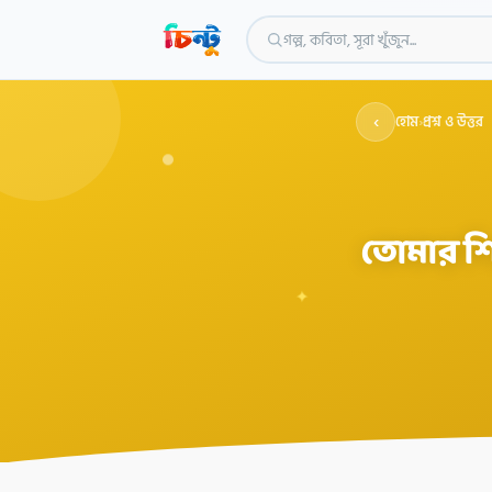
গল্প, কবিতা, সূরা খুঁজুন...
‹
হোম
›
প্রশ্ন ও উত্তর
তোমার শি
✦