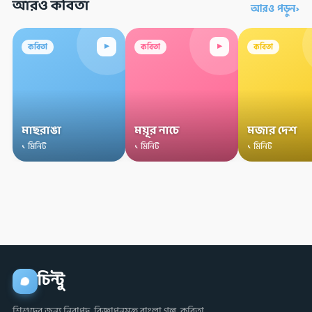
আরও কবিতা
›
আরও পড়ুন
▸
▸
কবিতা
কবিতা
কবিতা
মাছরাঙা
ময়ূর নাচে
মজার দেশ
১ মিনিট
১ মিনিট
১ মিনিট
চিন্টু
শিশুদের জন্য নিরাপদ, বিজ্ঞাপনমুক্ত বাংলা গল্প, কবিতা