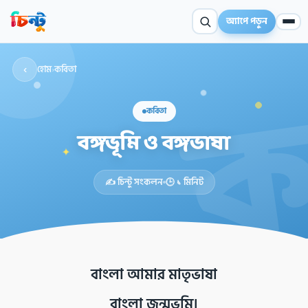
অ্যাপে পড়ুন
‹
হোম
›
কবিতা
কবিতা
বঙ্গভূমি ও বঙ্গভাষা
✦
✍️ চিন্টু সংকলন
🕒 ১ মিনিট
বাংলা আমার মাতৃভাষা
বাংলা জন্মভূমি।