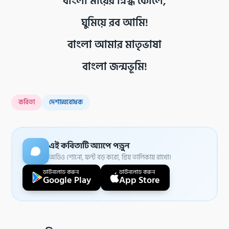
বাংলা মায়ের স্নিগ্ধ কোলে,
ঘুমিয়ে রব আমি!
বাংলা আমার মাতৃভাষা
বাংলা জন্মভূমি!
কবিতা
দেশাত্মবোধক
এই কবিতাটি অ্যাপে পড়ুন
অডিও শোনো, ফন্ট বড় করো, প্রিয় তালিকায় রাখো।
ডাউনলোড করুন
ডাউনলোড করুন
Google Play
App Store