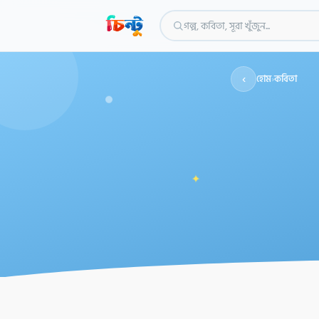
গল্প, কবিতা, সূরা খুঁজুন...
‹
হোম
›
কবিতা
✦