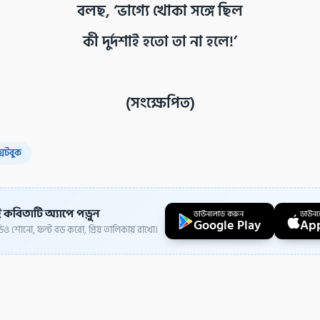
বলছ, ‘ভাগ্যে খোকা সঙ্গে ছিল
কী দুর্দশাই হতো তা না হলে!’
(সংক্ষেপিত)
্সটবুক
 কবিতাটি অ্যাপে পড়ুন
ডাউনলোড করুন
ডাউন
Google Play
App
ও শোনো, ফন্ট বড় করো, প্রিয় তালিকায় রাখো।