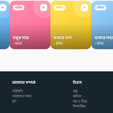
▸
▸
▸
কবিতা
কবিতা
কবিতা
ময়ূর নাচে
মজার দেশ
ভাষার লড়
১ মিনিট
১ মিনিট
১ মিনিট
আমাদের সম্পর্কে
বিভাগ
পরিচিতি
গল্প
আমাদের লক্ষ্য
কবিতা
ব্লগ
প্রশ্ন ও উত্তর
ইসলামিক