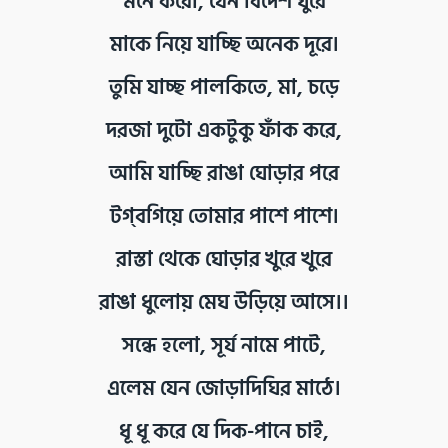
মনে করো, যেন বিদেশ ঘুরে
মাকে নিয়ে যাচ্ছি অনেক দূরে।
তুমি যাচ্ছ পালকিতে, মা, চড়ে
দরজা দুটো একটুকু ফাঁক করে,
আমি যাচ্ছি রাঙা ঘোড়ার পরে
টগ্‌বগিয়ে তোমার পাশে পাশে।
রাস্তা থেকে ঘোড়ার খুরে খুরে
রাঙা ধুলোয় মেঘ উড়িয়ে আসে।।
সন্ধে হলো, সূর্য নামে পাটে,
এলেম যেন জোড়াদিঘির মাঠে।
ধূ ধূ করে যে দিক-পানে চাই,