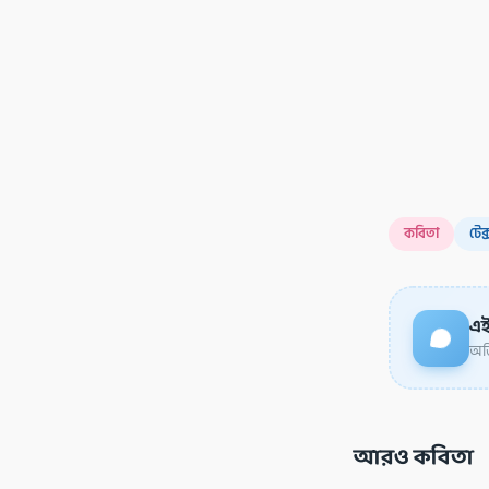
কবিতা
টেক
এই
অডি
আরও কবিতা