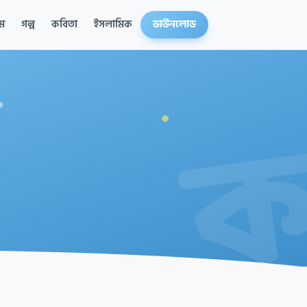
ম
গল্প
কবিতা
ইসলামিক
ডাউনলোড