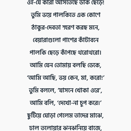
ওই-যে কারা আসতেছে ডাক ছেড়ে!
তুমি ভয়ে পালকিতে এক কোণে
ঠাকুর-দেবতা স্মরণ করছ মনে,
বেয়ারাগুলো পাশের কাঁটাবনে
পালকি ছেড়ে কাঁপছে থরোথরো।
আমি যেন তোমায় বলছি ডেকে,
‘আমি আছি, ভয় কেন, মা, করো!’
তুমি বললে, ‘যাসনে খোকা ওরে’,
আমি বলি, ‘দেখো-না চুপ করে।’
ছুটিয়ে ঘোড়া গেলেম তাদের মাঝে,
ঢাল তলোয়ার ঝনঝনিয়ে বাজে,