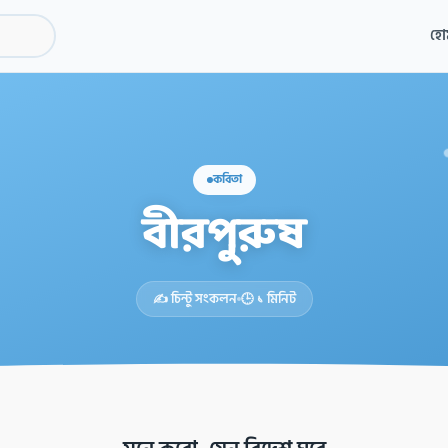
হো
কবিতা
বীরপুরুষ
✍️ চিন্টু সংকলন
🕒 ১ মিনিট