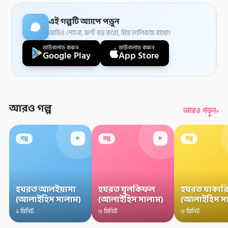
এই গল্পটি অ্যাপে পড়ুন
অডিও শোনো, ফন্ট বড় করো, প্রিয় তালিকায় রাখো।
ডাউনলোড করুন
ডাউনলোড করুন
Google Play
App Store
আরও গল্প
›
আরও পড়ুন
▸
▸
গল্প
গল্প
গল্প
হযরত আলইয়াসা
হযরত যুলকিফল
হযরত যাকারি
(আলাইহিস সালাম)
(আলাইহিস সালাম)
(আলাইহিস স
২ মিনিট
৩ মিনিট
৩ মিনিট