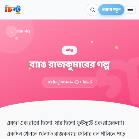
অ্যাপে পড়ুন
‹
হোম
›
গল্প
গল্প
ব্যাঙ রাজকুমারের গল্প
✦
✍️ চিন্টু সংকলন
🕒 ১ মিনিট
একদা এক রাজা ছিলো, যার ছিলো ফুটফুটে এক রাজকন্যা।
একদিন খেলতে খেলতে রাজকন্যার সোনার বল পানিতে পড়ে