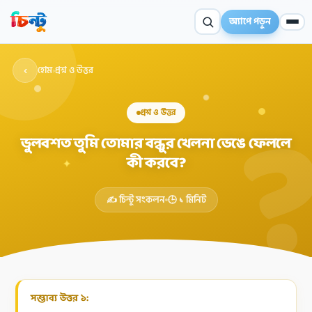
অ্যাপে পড়ুন
‹
হোম
›
প্রশ্ন ও উত্তর
প্রশ্ন ও উত্তর
ভুলবশত তুমি তোমার বন্ধুর খেলনা ভেঙে ফেললে
কী করবে?
✦
✍️ চিন্টু সংকলন
🕒 ১ মিনিট
সম্ভাব্য উত্তর ১: