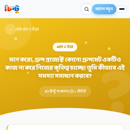
অ্যাপে পড়ুন
‹
হোম
›
প্রশ্ন ও উত্তর
প্রশ্ন ও উত্তর
মনে করো, গ্রুপ প্রজেক্টে কোনো গ্রুপমেট একটিও
কাজ না করে নিজের কৃতিত্ব চাচ্ছে। তুমি কীভাবে এই
✦
সমস্যা সমাধান করবে?
✍️ চিন্টু সংকলন
🕒 ১ মিনিট