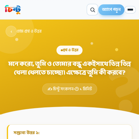
অ্যাপে পড়ুন
‹
হোম
›
প্রশ্ন ও উত্তর
প্রশ্ন ও উত্তর
মনে করো, তুমি ও তোমার বন্ধু একইসাথে ভিন্ন ভিন্ন
খেলা খেলতে চাচ্ছো। এক্ষেত্রে তুমি কী করবে?
✦
✍️ চিন্টু সংকলন
🕒 ১ মিনিট
সম্ভাব্য উত্তর ১: