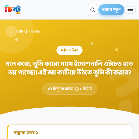
অ্যাপে পড়ুন
‹
হোম
›
প্রশ্ন ও উত্তর
প্রশ্ন ও উত্তর
মনে করো, তুমি কারো সাথে ইমোশনালি এটাচড হতে
ভয় পাচ্ছো। এই ভয় কাটিয়ে উঠতে তুমি কী করবে?
✦
✍️ চিন্টু সংকলন
🕒 ১ মিনিট
সম্ভাব্য উত্তর ১: