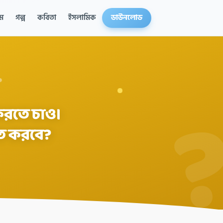
ম
গল্প
কবিতা
ইসলামিক
ডাউনলোড
 করতে চাও।
ত করবে?