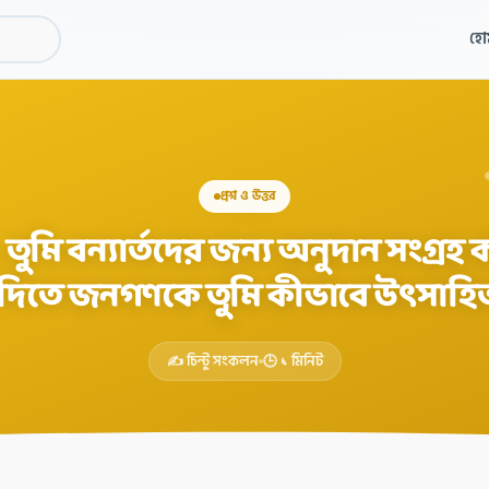
হো
প্রশ্ন ও উত্তর
তুমি বন্যার্তদের জন্য অনুদান সংগ্রহ
 দিতে জনগণকে তুমি কীভাবে উৎসাহি
✍️ চিন্টু সংকলন
🕒 ১ মিনিট