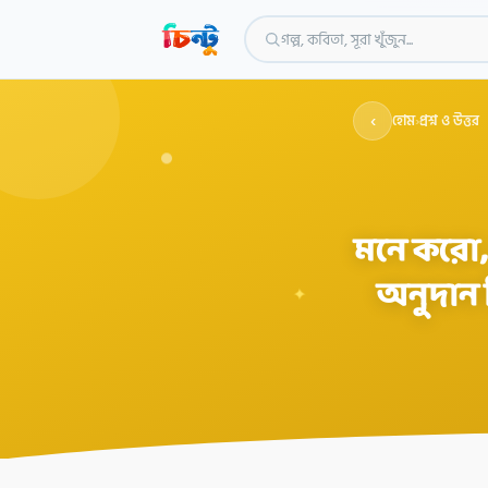
গল্প, কবিতা, সূরা খুঁজুন...
‹
হোম
›
প্রশ্ন ও উত্তর
মনে করো, 
অনুদান
✦