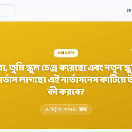
হো
প্রশ্ন ও উত্তর
, তুমি স্কুল চেঞ্জ করেছো এবং নতুন স্ক
র্ভাস লাগছে। এই নার্ভাসনেস কাটিয়ে 
কী করবে?
✍️ চিন্টু সংকলন
🕒 ১ মিনিট