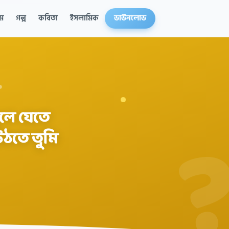
ম
গল্প
কবিতা
ইসলামিক
ডাউনলোড
ুলে যেতে
উঠতে তুমি