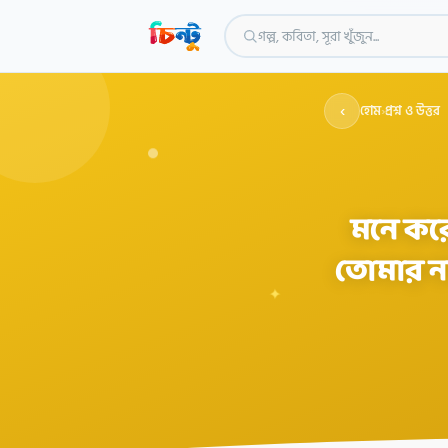
গল্প, কবিতা, সূরা খুঁজুন...
‹
হোম
›
প্রশ্ন ও উত্তর
মনে করো
তোমার না
✦