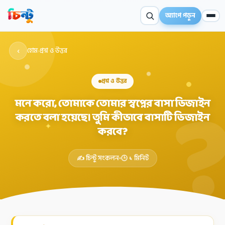
অ্যাপে পড়ুন
‹
হোম
›
প্রশ্ন ও উত্তর
প্রশ্ন ও উত্তর
মনে করো, তোমাকে তোমার স্বপ্নের বাসা ডিজাইন
করতে বলা হয়েছে। তুমি কীভাবে বাসাটি ডিজাইন
✦
করবে?
✍️ চিন্টু সংকলন
🕒 ১ মিনিট