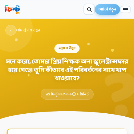
অ্যাপে পড়ুন
‹
হোম
›
প্রশ্ন ও উত্তর
প্রশ্ন ও উত্তর
মনে করো, তোমার প্রিয় শিক্ষক অন্য স্কুলে ট্রান্সফার
হয়ে গেছে। তুমি কীভাবে এই পরিবর্তনের সাথে খাপ
✦
খাওয়াবে?
✍️ চিন্টু সংকলন
🕒 ১ মিনিট