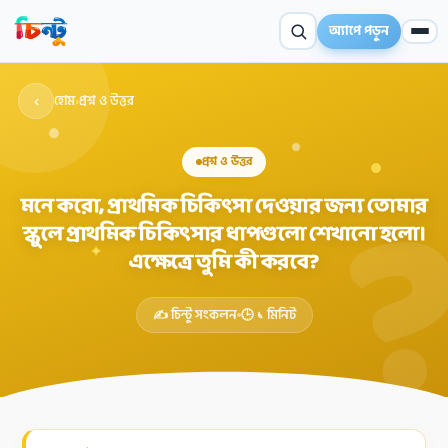
অ্যাপে পড়ুন
‹
হোম
›
প্রশ্ন ও উত্তর
প্রশ্ন ও উত্তর
মনে করো, প্রাথমিক চিকিৎসা দেওয়ার জন্য তোমার
স্কুলে প্রাথমিক চিকিৎসার ধাপগুলো শেখানো হলো।
✦
এক্ষেত্রে তুমি কী করবে?
✍️ চিন্টু সংকলন
🕒 ১ মিনিট