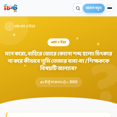
অ্যাপে পড়ুন
‹
হোম
›
প্রশ্ন ও উত্তর
প্রশ্ন ও উত্তর
মনে করো, বাহিরে জোরে কোনো শব্দ হলো। চিৎকার
না করে কীভাবে তুমি তোমার বাবা-মা / শিক্ষককে
✦
বিষয়টি জানাবে?
✍️ চিন্টু সংকলন
🕒 ১ মিনিট