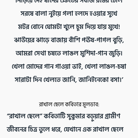
নিড়িয়ে দেই ধানের ক্ষেতের সবজি রঙের চেলি
সরষে বালা নুইয়ে গলা হলদে হওয়ার সুখে
মটর বোনে ঘোমটা খুলে চুম দিয়ে যায় মুখে!
ঝাউয়ের ঝাড়ে বাজায় বাঁশি পঊষ-পাগল বুড়ি,
আমরা সেথা চষতে লাঙল মুর্শিদা-গান জুড়ি।
খেলা মোদের গান গাওয়া ভাই, খেলা লাঙল-চষা
সারাটা দিন খেলতে জানি, জানিইনেকো বসা।’
রাখাল ছেলে কবিতার মূলভাব:
“রাখাল ছেলে” কবিতাটি সুকুমার বড়ুয়ার গ্রামীণ
জীবনের চিত্র তুলে ধরে, যেখানে এক রাখাল ছেলে