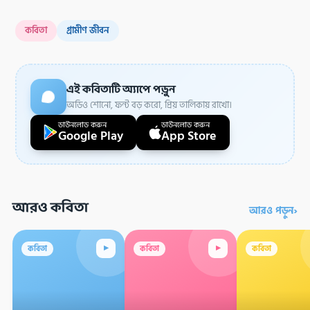
কবিতা
গ্রামীণ জীবন
এই কবিতাটি অ্যাপে পড়ুন
অডিও শোনো, ফন্ট বড় করো, প্রিয় তালিকায় রাখো।
ডাউনলোড করুন
ডাউনলোড করুন
Google Play
App Store
আরও কবিতা
›
আরও পড়ুন
▸
▸
কবিতা
কবিতা
কবিতা