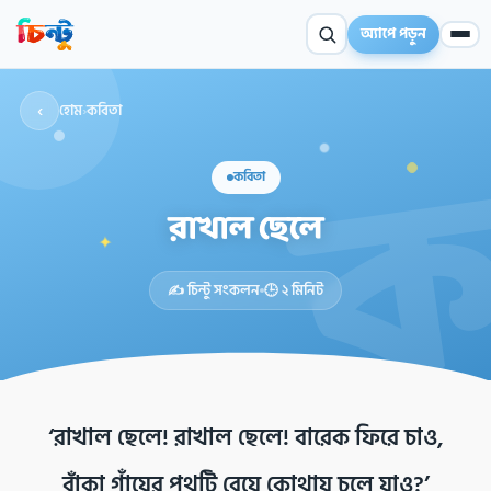
অ্যাপে পড়ুন
‹
হোম
›
কবিতা
কবিতা
রাখাল ছেলে
✦
✍️ চিন্টু সংকলন
🕒 ২ মিনিট
‘রাখাল ছেলে! রাখাল ছেলে! বারেক ফিরে চাও,
বাঁকা গাঁয়ের পথটি বেয়ে কোথায় চলে যাও?’