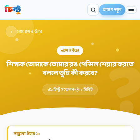
অ্যাপে পড়ুন
‹
হোম
›
প্রশ্ন ও উত্তর
প্রশ্ন ও উত্তর
শিক্ষক তোমাকে তোমার রঙ পেন্সিল শেয়ার করতে
বললে তুমি কী করবে?
✦
✍️ চিন্টু সংকলন
🕒 ১ মিনিট
সম্ভাব্য উত্তর ১: