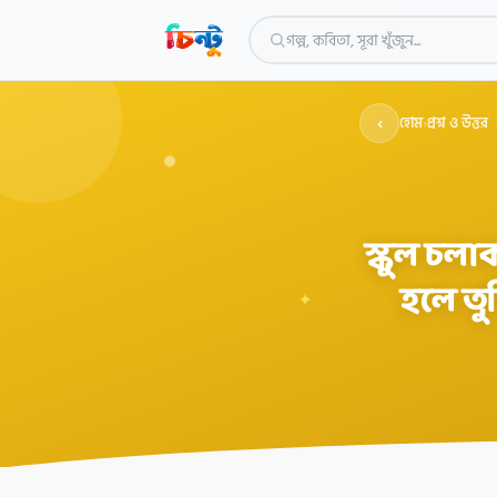
গল্প, কবিতা, সূরা খুঁজুন...
‹
হোম
›
প্রশ্ন ও উত্তর
স্কুল চল
হলে তু
✦