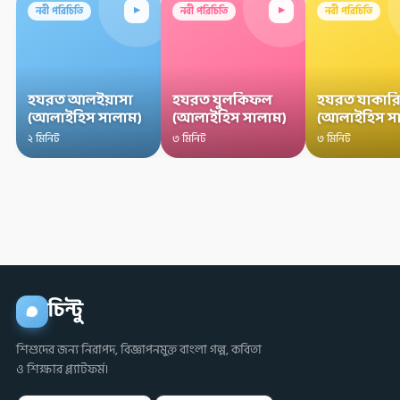
▸
▸
নবী পরিচিতি
নবী পরিচিতি
নবী পরিচিতি
হযরত আলইয়াসা
হযরত যুলকিফল
হযরত যাকারি
(আলাইহিস সালাম)
(আলাইহিস সালাম)
(আলাইহিস স
২ মিনিট
৩ মিনিট
৩ মিনিট
চিন্টু
শিশুদের জন্য নিরাপদ, বিজ্ঞাপনমুক্ত বাংলা গল্প, কবিতা
ও শিক্ষার প্ল্যাটফর্ম।