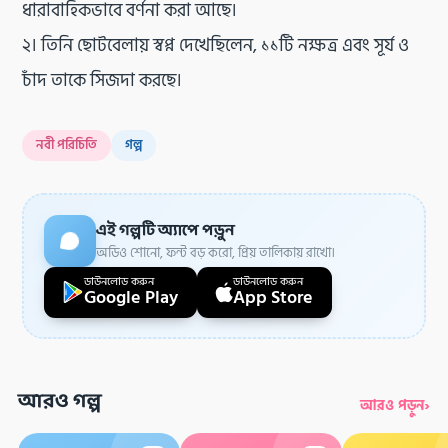
ধারাবাহিকভাবে বর্ণনা করা আছে।
২। তিনি ছোটবেলায় স্বপ্ন দেখেছিলেন, ১১টি নক্ষত্র এবং সূর্য ও
চাঁদ তাকে সিজদা করছে।
নবী পরিচিতি
গল্প
এই গল্পটি অ্যাপে পড়ুন
অডিও শোনো, ফন্ট বড় করো, প্রিয় তালিকায় রাখো।
ডাউনলোড করুন
ডাউনলোড করুন
Google Play
App Store
আরও গল্প
›
আরও পড়ুন