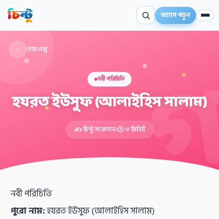
অ্যাপে পড়ুন
‹
হোম
›
গল্প
নবী পরিচিতি
হযরত ইউসুফ (আলাইহিস সালাম)
✦
✍️ চিন্টু সংকলন
🕒 ৩ মিনিট
নবী পরিচিতি
পুরো নাম:
হযরত ইউসুফ (আলাইহিস সালাম)