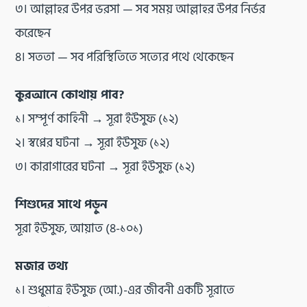
৩। আল্লাহর উপর ভরসা — সব সময় আল্লাহর উপর নির্ভর
করেছেন
৪। সততা — সব পরিস্থিতিতে সত্যের পথে থেকেছেন
কুরআনে কোথায় পাব?
১। সম্পূর্ণ কাহিনী → সূরা ইউসুফ (১২)
২। স্বপ্নের ঘটনা → সূরা ইউসুফ (১২)
৩। কারাগারের ঘটনা → সূরা ইউসুফ (১২)
শিশুদের সাথে পড়ুন
সূরা ইউসুফ, আয়াত (৪-১০১)
মজার তথ্য
১। শুধুমাত্র ইউসুফ (আ.)-এর জীবনী একটি সূরাতে