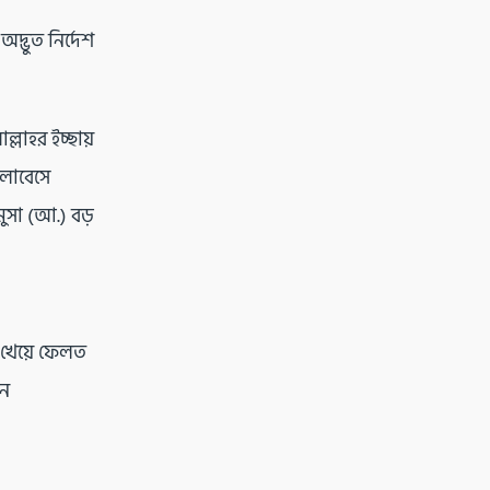
দ্ভুত নির্দেশ
্লাহর ইচ্ছায়
ালোবেসে
মুসা (আ.) বড়
 খেয়ে ফেলত
েন