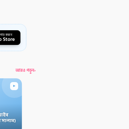
লোড করুন
 Store
›
আরও পড়ুন
▸
়াইব
 সালাম)