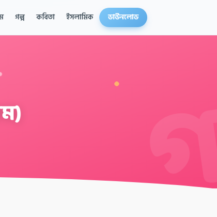
ম
গল্প
কবিতা
ইসলামিক
ডাউনলোড
াম)