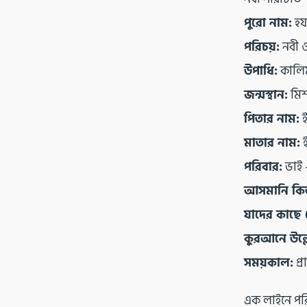
পুরো নাম:
হয
পরিচয়:
নবী ও
উপাধি:
কালিম
জন্মস্থান:
মি
পিতার নাম:
ই
মাতার নাম:
ই
পরিবার:
ভাই –
আসমানি কি
যাদের কাছে প
কুরআনে উল্ল
সময়কাল:
প্
এক লাইনে পর