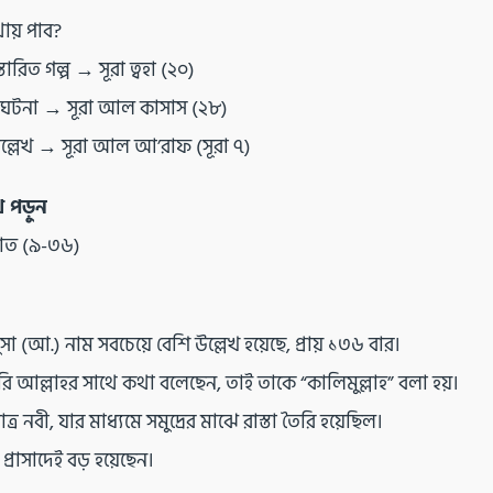
য় পাব?
্তারিত গল্প → সূরা ত্বহা (২০)
 ঘটনা → সূরা আল কাসাস (২৮)
ল্লেখ → সূরা আল আ’রাফ (সূরা ৭)
 পড়ুন
য়াত (৯-৩৬)
া (আ.) নাম সবচেয়ে বেশি উল্লেখ হয়েছে, প্রায় ১৩৬ বার।
রি আল্লাহর সাথে কথা বলেছেন, তাই তাকে “কালিমুল্লাহ” বলা হয়।
র নবী, যার মাধ্যমে সমুদ্রের মাঝে রাস্তা তৈরি হয়েছিল।
 প্রাসাদেই বড় হয়েছেন।