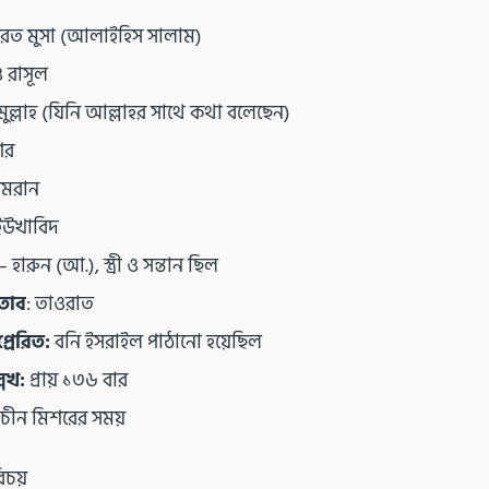
রত মুসা (আলাইহিস সালাম)
 রাসূল
ুল্লাহ (যিনি আল্লাহর সাথে কথা বলেছেন)
শর
মরান
উখাবিদ
 হারুন (আ.), স্ত্রী ও সন্তান ছিল
তাব
: তাওরাত
্রেরিত:
বনি ইসরাইল পাঠানো হয়েছিল
েখ:
প্রায় ১৩৬ বার
রাচীন মিশরের সময়
িচয়