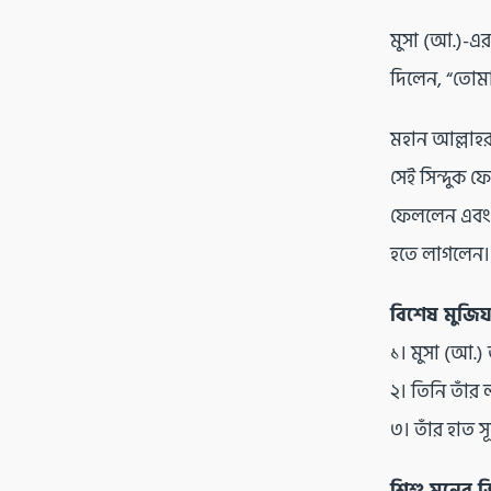
মুসা (আ.)-এর 
দিলেন, “তোমা
মহান আল্লাহর 
সেই সিন্দুক ফ
ফেললেন এবং ত
হতে লাগলেন।
বিশেষ মুজিয
১। মুসা (আ.)
২। তিনি তাঁর 
৩। তাঁর হাত
শিশু মনের জ