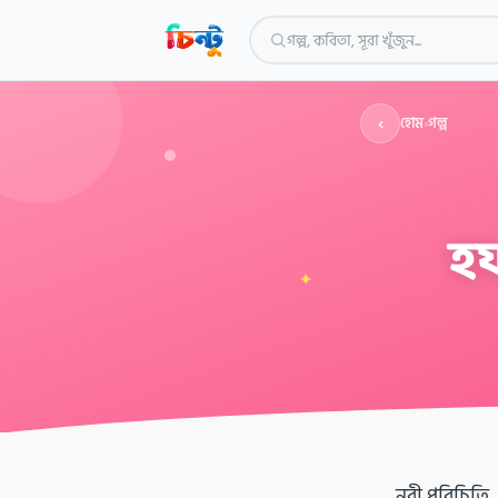
গল্প, কবিতা, সূরা খুঁজুন...
‹
হোম
›
গল্প
হয
✦
নবী পরিচিতি