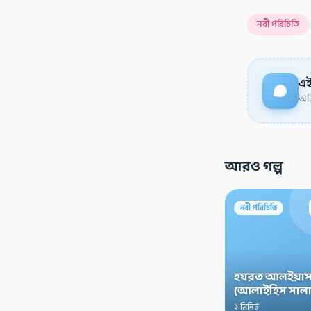
নবী পরিচিতি
এই
অডি
আরও গল্প
নবী পরিচিতি
হযরত আলইয়াস
(আলাইহিস সালা
২ মিনিট