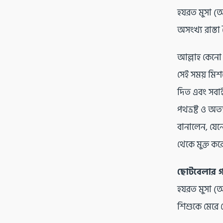
হযরত মুসা (আ
অসংখ্য রাস্ত
আল্লাহ কেনো 
সেই সময় মিশ
দিত এবং সবাই
পথভ্রষ্ট ও অ
বানালেন, যেন
থেকে মুক্ত কর
ছোটবেলার গল
হযরত মুসা (
শিশুকে মেরে 