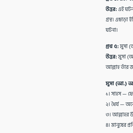
উত্তর:
এই ঘটনা
গ্রন্থ। এছাড়
ঘটনা।
প্রশ্ন ৫:
মুসা (
উত্তর:
মুসা (আ
আল্লাহ তাঁর জ
মুসা (আ.) আ
১। সাহস — ফে
২। ধৈর্য — অন
৩। আল্লাহর 
৪। মানুষের প