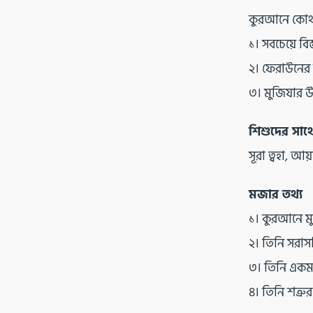
কুরআনে কোথা
১। সবচেয়ে বিস
২। ফেরাউনের
৩। মুজিযার উ
শিশুদের সাথে
সূরা ত্বহা, আ
মজার তথ্য
১। কুরআনে মুস
২। তিনি সরাস
৩। তিনি একমাত্
৪। তিনি শত্রুর