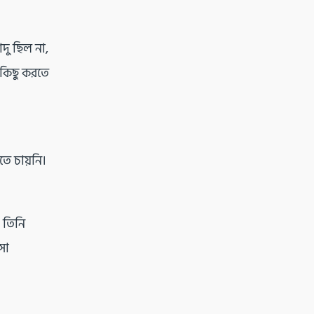
দু ছিল না,
বকিছু করতে
তে চায়নি।
 তিনি
সা