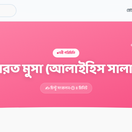
হো
নবী পরিচিতি
রত মুসা (আলাইহিস সাল
✍️ চিন্টু সংকলন
🕒 ৪ মিনিট