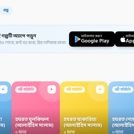
গল্প
 গল্পটি অ্যাপে পড়ুন
ডাউনলোড করুন
ডাউন
Google Play
App
ও শোনো, ফন্ট বড় করো, প্রিয় তালিকায় রাখো।
▸
▸
▸
নবী পরিচিতি
নবী পরিচিতি
নবী পরিচিতি
া
হযরত যুলকিফল
হযরত যাকারিয়া
হযরত শোয
ম)
(আলাইহিস সালাম)
(আলাইহিস সালাম)
(আলাইহিস
৩ মিনিট
৩ মিনিট
৩ মিনিট