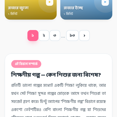
▸
▸
রাজার জুতো
রাজার ইচ্ছে
১ মিনিট
১ মিনিট
›
১
২
৩
১৩
…
এই বিভাগ সম্পর্কে
শিক্ষণীয় গল্প — কেন শিশুর জন্য বিশেষ?
প্রতিটি ভালো গল্পের মধ্যেই একটি শিক্ষা লুকিয়ে থাকে, আর
যখন সেই শিক্ষা সুন্দর গল্পের মোড়কে আসে তখন শিশুরা তা
সহজেই গ্রহণ করে। চিন্টু অ্যাপের “শিক্ষণীয় গল্প” বিভাগে রয়েছে
একশো তেইশটিরও বেশি বাংলা শিক্ষণীয় গল্প যা শিশুদের