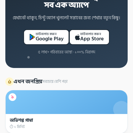
সব এক অ্যাপে
যেখানেই থাকুন, চিন্টু অ্যাপ খুললেই সন্তানের জন্য শেখার নতুন কিছু।
ডাউনলোড করুন
ডাউনলোড করুন
Google Play
App Store
৫ লাখ+ পরিবারের আস্থা · ১০০% নিরাপদ
এখন জনপ্রিয়
সবচেয়ে বেশি পড়া
১
অভিশপ্ত গাধা
⏱ ১ মিনিট