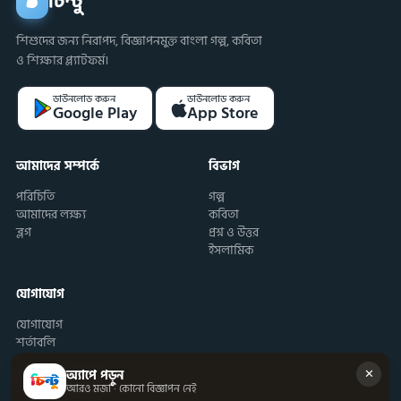
চিন্টু
শিশুদের জন্য নিরাপদ, বিজ্ঞাপনমুক্ত বাংলা গল্প, কবিতা
ও শিক্ষার প্ল্যাটফর্ম।
ডাউনলোড করুন
ডাউনলোড করুন
Google Play
App Store
আমাদের সম্পর্কে
বিভাগ
পরিচিতি
গল্প
আমাদের লক্ষ্য
কবিতা
ব্লগ
প্রশ্ন ও উত্তর
ইসলামিক
যোগাযোগ
যোগাযোগ
শর্তাবলি
✕
অ্যাপে পড়ুন
আরও মজা · কোনো বিজ্ঞাপন নেই