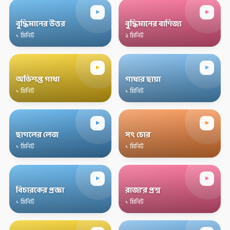
▸
▸
বুদ্ধিমানের উত্তর
বুদ্ধিমানের বাণিজ্য
১ মিনিট
২ মিনিট
▸
▸
অভিশপ্ত গাধা
গাধার ছায়া
১ মিনিট
১ মিনিট
▸
▸
ছাগলের লেজ
সৎ চোর
১ মিনিট
১ মিনিট
▸
▸
বিচারকের প্রজ্ঞা
রাজা’র প্রশ্ন
১ মিনিট
১ মিনিট