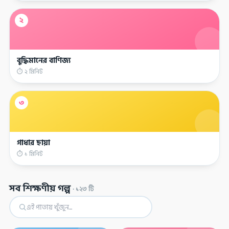
২
বুদ্ধিমানের বাণিজ্য
⏱ ২ মিনিট
৩
গাধার ছায়া
⏱ ১ মিনিট
সব শিক্ষণীয় গল্প
·
১২৩
টি