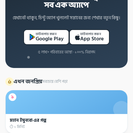
সব এক অ্যাপে
যেখানেই থাকুন, চিন্টু অ্যাপ খুললেই সন্তানের জন্য শেখার নতুন কিছু।
ডাউনলোড করুন
ডাউনলোড করুন
Google Play
App Store
৫ লাখ+ পরিবারের আস্থা · ১০০% নিরাপদ
এখন জনপ্রিয়
সবচেয়ে বেশি পড়া
১
মহান ইসুনবো-এর গল্প
⏱ ১ মিনিট