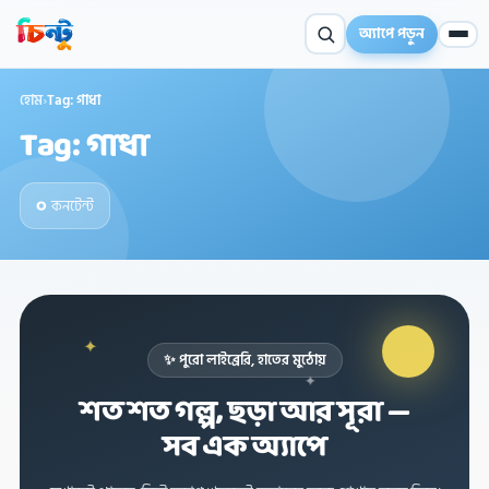
অ্যাপে পড়ুন
হোম
›
Tag: গাধা
Tag: গাধা
০
কনটেন্ট
✦
✨ পুরো লাইব্রেরি, হাতের মুঠোয়
✦
শত শত গল্প, ছড়া আর সূরা —
✦
সব এক অ্যাপে