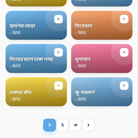
▸
▸
স্বার্থপর ঘোড়া
সিংহভাগ
১ মিনিট
১ মিনিট
▸
▸
সিংহের ছালে ঢাকা গাধা
মূল্যায়ন
১ মিনিট
১ মিনিট
▸
▸
নেকড়ে বদ্যি
কু-পরামর্শ
১ মিনিট
১ মিনিট
›
১
২
৩