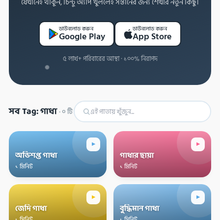
যেখানেই থাকুন, চিন্টু অ্যাপ খুললেই সন্তানের জন্য শেখার নতুন কিছু।
ডাউনলোড করুন
ডাউনলোড করুন
Google Play
App Store
৫ লাখ+ পরিবারের আস্থা · ১০০% নিরাপদ
সব Tag: গাধা
·
০
টি
▸
▸
অভিশপ্ত গাধা
গাধার ছায়া
১ মিনিট
১ মিনিট
▸
▸
জেদি গাধা
বুদ্ধিমান গাধা
১ মিনিট
১ মিনিট