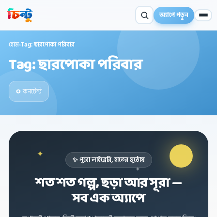
অ্যাপে পড়ুন
হোম
›
Tag: ছারপোকা পরিবার
Tag: ছারপোকা পরিবার
০
কনটেন্ট
✦
✨ পুরো লাইব্রেরি, হাতের মুঠোয়
✦
শত শত গল্প, ছড়া আর সূরা —
✦
সব এক অ্যাপে