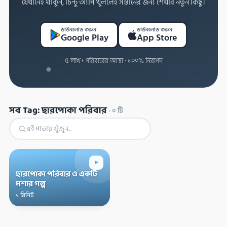
যেখানেই থাকুন, চিন্টু অ্যাপ খুললেই সন্তানের জন্য শেখার নতুন কিছু।
ডাউনলোড করুন
ডাউনলোড করুন
Google Play
App Store
৫ লাখ+ পরিবারের আস্থা · ১০০% নিরাপদ
সব Tag: ছারপোকা পরিবার
·
০
টি
▸
ছারপোকা পরিবার ও একটি
মশার গল্প
১ মিনিট