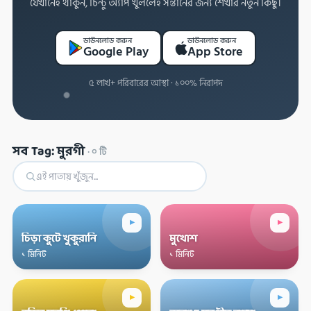
যেখানেই থাকুন, চিন্টু অ্যাপ খুললেই সন্তানের জন্য শেখার নতুন কিছু।
ডাউনলোড করুন
ডাউনলোড করুন
Google Play
App Store
৫ লাখ+ পরিবারের আস্থা · ১০০% নিরাপদ
সব Tag: মুরগী
·
০
টি
▸
▸
চিড়া কুটে খুকুরানি
মুখোশ
১ মিনিট
১ মিনিট
▸
▸