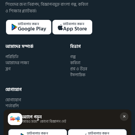
শিশুদের জন্য নিরাপদ, বিজ্ঞাপনমুক্ত বাংলা গল্প, কবিতা
ও শিক্ষার প্ল্যাটফর্ম।
ডাউনলোড করুন
ডাউনলোড করুন
Google Play
App Store
আমাদের সম্পর্কে
বিভাগ
পরিচিতি
গল্প
আমাদের লক্ষ্য
কবিতা
ব্লগ
প্রশ্ন ও উত্তর
ইসলামিক
যোগাযোগ
যোগাযোগ
শর্তাবলি
✕
অ্যাপে পড়ুন
আরও মজা · কোনো বিজ্ঞাপন নেই
ডাউনলোড করুন
ডাউনলোড করুন