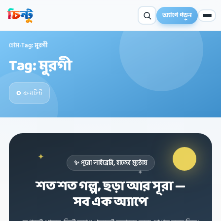
অ্যাপে পড়ুন
হোম
›
Tag: মুরগী
Tag: মুরগী
০
কনটেন্ট
✦
✨ পুরো লাইব্রেরি, হাতের মুঠোয়
✦
শত শত গল্প, ছড়া আর সূরা —
✦
সব এক অ্যাপে