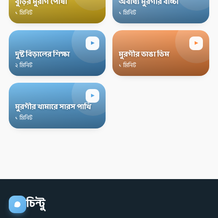
বুড়ির মুরগি পোষা
অবাধ্য মুরগীর বাচ্চা
১ মিনিট
১ মিনিট
▸
▸
দুষ্ট বিড়ালের শিক্ষা
মুরগীর ভাঙা ডিম
২ মিনিট
১ মিনিট
▸
মুরগীর খামারে সারস পাখি
১ মিনিট
চিন্টু