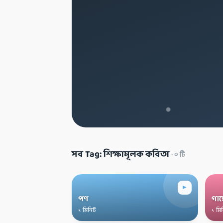
সব Tag: শিক্ষামূলক কবিতা
·
০
টি
▸
পণ
গাছ
১ মিনিট
১ মি