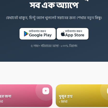
সব এক অ্যাপে
যেখানেই থাকুন, চিন্টু অ্যাপ খুললেই সন্তানের জন্য শেখার নতুন কিছু।
ডাউনলোড করুন
ডাউনলোড করুন
Google Play
App Store
৫ লাখ+ পরিবারের আস্থা · ১০০% নিরাপদ
▸
ের জন্য
খুকুর প্রশ্ন
নিট
১ মিনিট