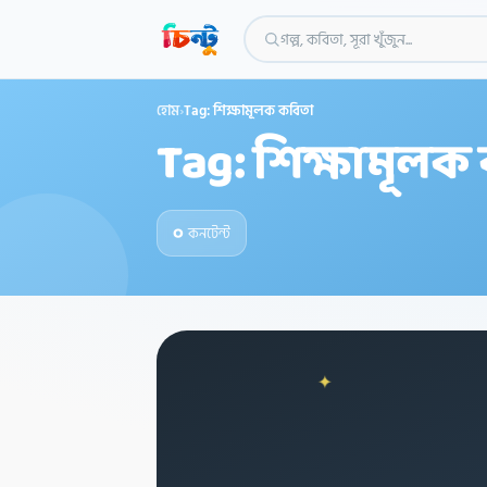
গল্প, কবিতা, সূরা খুঁজুন...
হোম
›
Tag: শিক্ষামূলক কবিতা
Tag: শিক্ষামূলক
০
কনটেন্ট
✦