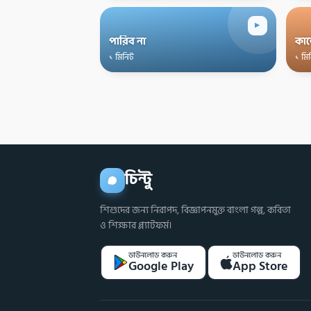
▸
পারিব না
কা
১ মিনিট
১ মি
চিন্টু
শিশুদের জন্য নিরাপদ, বিজ্ঞাপনমুক্ত বাংলা গল্প, কবিতা
ও শিক্ষার প্ল্যাটফর্ম।
ডাউনলোড করুন
ডাউনলোড করুন
Google Play
App Store