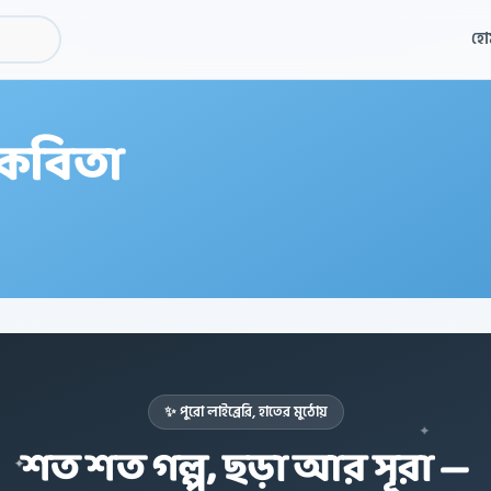
হো
 কবিতা
✨ পুরো লাইব্রেরি, হাতের মুঠোয়
✦
শত শত গল্প, ছড়া আর সূরা —
✦