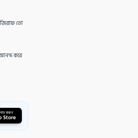
ো জিরাফ তো
 আনন্দ করে
লোড করুন
 Store