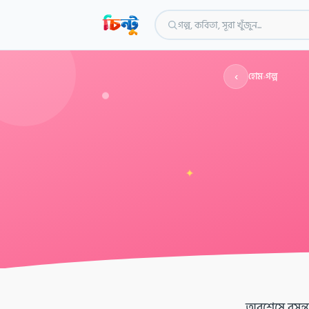
গল্প, কবিতা, সূরা খুঁজুন...
‹
হোম
›
গল্প
✦
অবশেষে বসন্ত