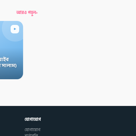
›
আরও পড়ুন
▸
়াইব
 সালাম)
যোগাযোগ
যোগাযোগ