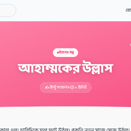
হো
ঈসপের গল্প
আহাম্মকের উল্লাস
✍️ চিন্টু সংকলন
🕒 ১ মিনিট
কাল এল। চারিদিকে ফুল ফুটে উঠল। প্রকৃতি নতুন সাজে সেজে উঠল।