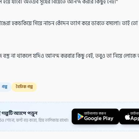
বংস হয়ে যাবে। অতএব সূর্যের বিয়েতে আনন্দ করার কিছুই নেই।”
যাঙেরা হকচকিয়ে গিয়ে নাচন কোঁদন ত্যাগ করে ভাবতে বসলো। তাই ত
বস্তু না থাকলে যদিও আনন্দ করবার কিছু নেই, তবুও তা নিয়ে লোকে
গল্প
নৈতিক গল্প
 গল্পটি অ্যাপে পড়ুন
ডাউনলোড করুন
ডাউন
Google Play
App
ও শোনো, ফন্ট বড় করো, প্রিয় তালিকায় রাখো।