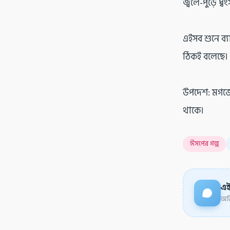
জ্বলে-পুড়ে ধ্
এইসব শুনে ব্
ঠিকই বলেছে।
উপদেশ: মগজে 
থাকে।
ঈসপের গল্প
এই
অডি