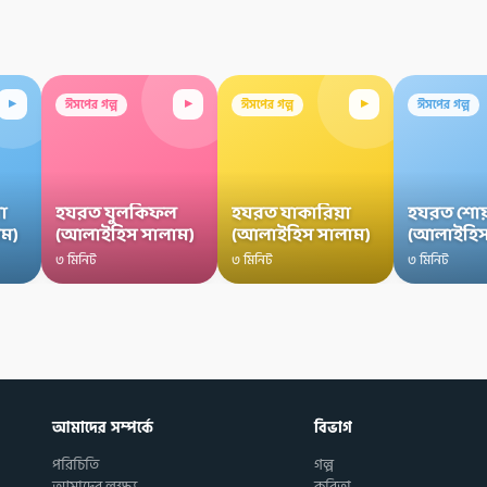
▸
▸
▸
ঈসপের গল্প
ঈসপের গল্প
ঈসপের গল্প
া
হযরত যুলকিফল
হযরত যাকারিয়া
হযরত শোয
ম)
(আলাইহিস সালাম)
(আলাইহিস সালাম)
(আলাইহিস
৩ মিনিট
৩ মিনিট
৩ মিনিট
আমাদের সম্পর্কে
বিভাগ
পরিচিতি
গল্প