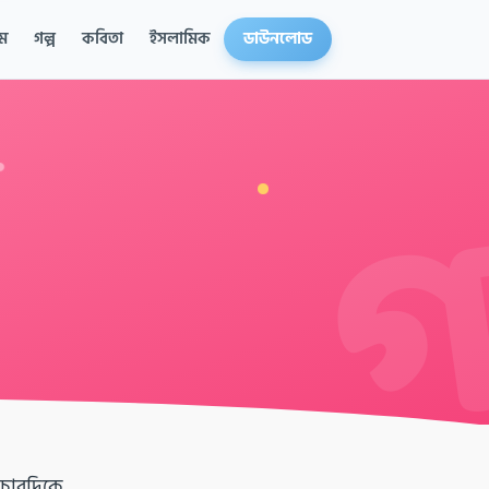
ম
গল্প
কবিতা
ইসলামিক
ডাউনলোড
 চারদিকে