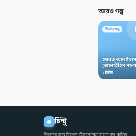
আরও গল্প
ঈসপের গল্প
হযরত আলইয়াস
(আলাইহিস সালা
২ মিনিট
চিন্টু
শিশুদের জন্য নিরাপদ, বিজ্ঞাপনমুক্ত বাংলা গল্প, কবিতা