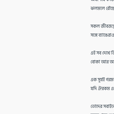
ঝলমলে রৌদ্রে।
সকল জীবজন্তু
সঙ্গে ব্যাঙের
এই সব দেখে জ
বোকা আর আহা
এক সূর্যই গর
যদি ঐরকম একট
তোদের সবাইকে