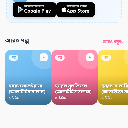
ডাউনলোড করুন
ডাউনলোড করুন
Google Play
App Store
আরও গল্প
›
আরও পড়ুন
▸
▸
গল্প
গল্প
গল্প
হযরত আলইয়াসা
হযরত যুলকিফল
হযরত যাকারি
(আলাইহিস সালাম)
(আলাইহিস সালাম)
(আলাইহিস স
২ মিনিট
৩ মিনিট
৩ মিনিট