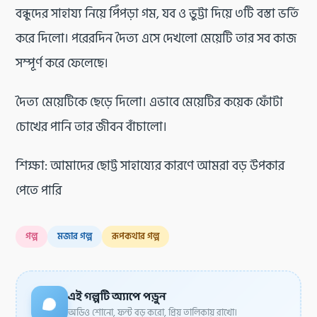
বন্ধুদের সাহায্য নিয়ে পিঁপড়া গম, যব ও ভুট্টা দিয়ে ৩টি বস্তা ভর্তি
করে দিলো। পরেরদিন দৈত্য এসে দেখলো মেয়েটি তার সব কাজ
সম্পূর্ণ করে ফেলেছে।
দৈত্য মেয়েটিকে ছেড়ে দিলো। এভাবে মেয়েটির কয়েক ফোঁটা
চোখের পানি তার জীবন বাঁচালো।
শিক্ষা: আমাদের ছোট্ট সাহায্যের কারণে আমরা বড় উপকার
পেতে পারি
গল্প
মজার গল্প
রূপকথার গল্প
এই গল্পটি অ্যাপে পড়ুন
অডিও শোনো, ফন্ট বড় করো, প্রিয় তালিকায় রাখো।