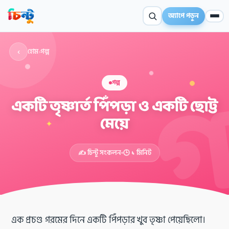
অ্যাপে পড়ুন
‹
হোম
›
গল্প
গল্প
একটি তৃষ্ণার্ত পিঁপড়া ও একটি ছোট্ট
মেয়ে
✦
✍️ চিন্টু সংকলন
🕒 ১ মিনিট
এক প্রচণ্ড গরমের দিনে একটি পিঁপড়ার খুব তৃষ্ণা পেয়েছিলো।