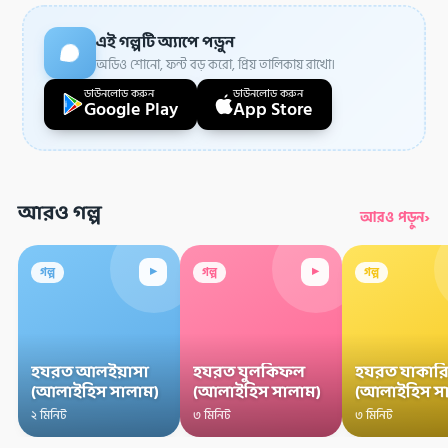
এই গল্পটি অ্যাপে পড়ুন
অডিও শোনো, ফন্ট বড় করো, প্রিয় তালিকায় রাখো।
ডাউনলোড করুন
ডাউনলোড করুন
Google Play
App Store
আরও গল্প
›
আরও পড়ুন
▸
▸
গল্প
গল্প
গল্প
হযরত আলইয়াসা
হযরত যুলকিফল
হযরত যাকারি
(আলাইহিস সালাম)
(আলাইহিস সালাম)
(আলাইহিস স
২ মিনিট
৩ মিনিট
৩ মিনিট