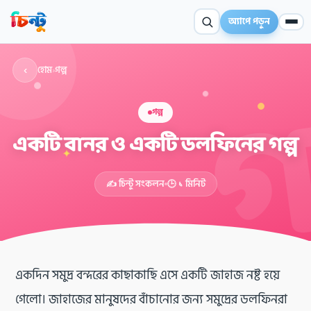
অ্যাপে পড়ুন
‹
হোম
›
গল্প
গল্প
একটি বানর ও একটি ডলফিনের গল্প
✦
✍️ চিন্টু সংকলন
🕒 ১ মিনিট
একদিন সমুদ্র বন্দরের কাছাকাছি এসে একটি জাহাজ নষ্ট হয়ে
গেলো। জাহাজের মানুষদের বাঁচানোর জন্য সমুদ্রের ডলফিনরা