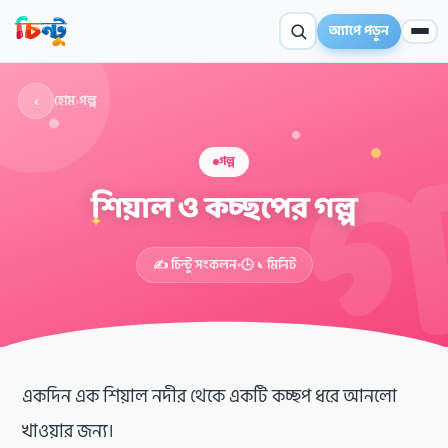
অ্যাপে পড়ুন
‹
হোম
›
গল্প
গল্প
শিয়াল ও কচ্ছপের গল্প
✦
✍️ চিন্টু সংকলন
🕒 ১ মিনিট
একদিন এক শিয়াল নদীর থেকে একটি কচ্ছপ ধরে আনলো
খাওয়ার জন্য।