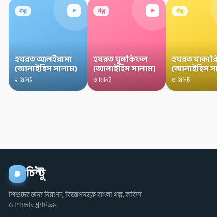
▸
▸
গল্প
গল্প
গল্প
হযরত আলইয়াসা
হযরত যুলকিফল
হযরত যাকারি
(আলাইহিস সালাম)
(আলাইহিস সালাম)
(আলাইহিস স
২ মিনিট
৩ মিনিট
৩ মিনিট
চিন্টু
শিশুদের জন্য নিরাপদ, বিজ্ঞাপনমুক্ত বাংলা গল্প, কবিতা
ও শিক্ষার প্ল্যাটফর্ম।