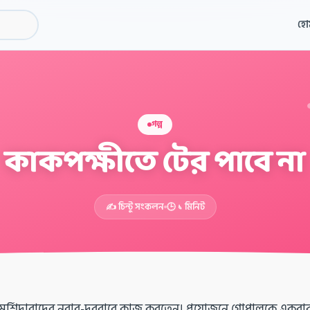
হো
গল্প
কাকপক্ষীতে টের পাবে না
✍️ চিন্টু সংকলন
🕒 ১ মিনিট
ুর্শিদাবাদের নবাব-দরবারে কাজ করতেন। প্রয়োজনে গোপালকে একবার