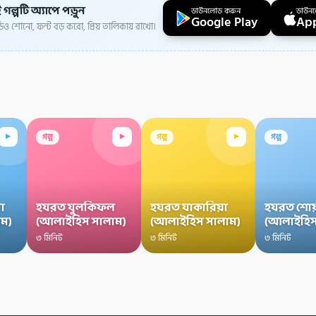
 গল্পটি অ্যাপে পড়ুন
ডাউনলোড করুন
ডাউন
Google Play
App
ও শোনো, ফন্ট বড় করো, প্রিয় তালিকায় রাখো।
▸
▸
▸
গল্প
গল্প
গল্প
া
হযরত যুলকিফল
হযরত যাকারিয়া
হযরত শোয
ম)
(আলাইহিস সালাম)
(আলাইহিস সালাম)
(আলাইহিস
৩ মিনিট
৩ মিনিট
৩ মিনিট