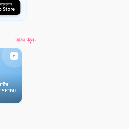
লোড করুন
 Store
›
আরও পড়ুন
▸
়াইব
 সালাম)