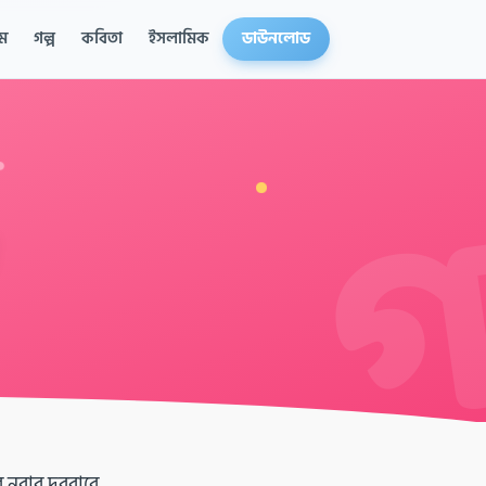
ম
গল্প
কবিতা
ইসলামিক
ডাউনলোড
 নবাব দরবারে