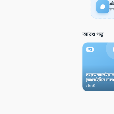
এই
অডি
আরও গল্প
গল্প
হযরত আলইয়াস
(আলাইহিস সালা
২ মিনিট