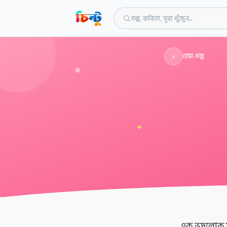
গল্প, কবিতা, সূরা খুঁজুন...
‹
হোম
›
গল্প
✦
এক ভদ্রলোক ম