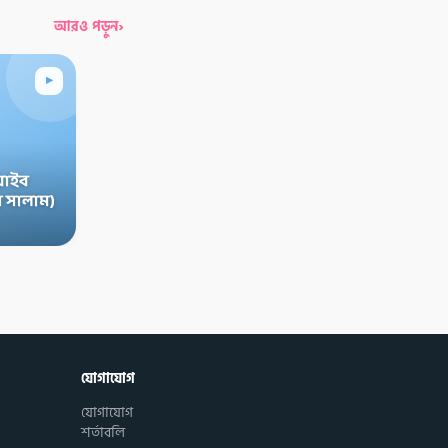
›
আরও পড়ুন
▸
়াইব
 সালাম)
যোগাযোগ
যোগাযোগ
শর্তাবলি