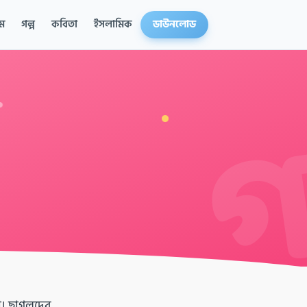
ম
গল্প
কবিতা
ইসলামিক
ডাউনলোড
ো। ছাগলদের