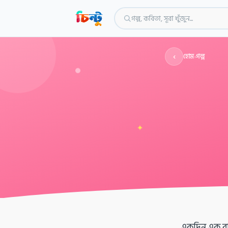
গল্প, কবিতা, সূরা খুঁজুন...
‹
হোম
›
গল্প
✦
একদিন এক রা