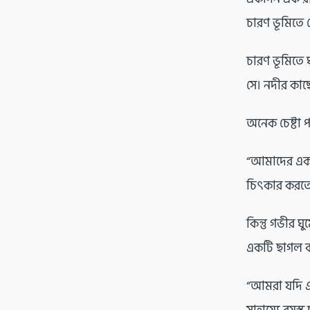
চারণ ভূমিতে ছ
চারণ ভূমিতে 
সে। নদীর কাছ
অনেক চেষ্টা 
“আমাদের এক বন
চিৎকার করত
কিন্তু গভীর 
একটি ছাগল 
“আমরা যদি এ