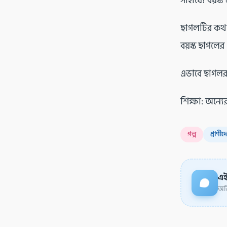
সাহায্যে বয়স
ছাগলটির কথা
বয়স্ক ছাগলে
এভাবে ছাগলরা
শিক্ষা: অন্যে
গল্প
প্রাণীদ
এই
অডি