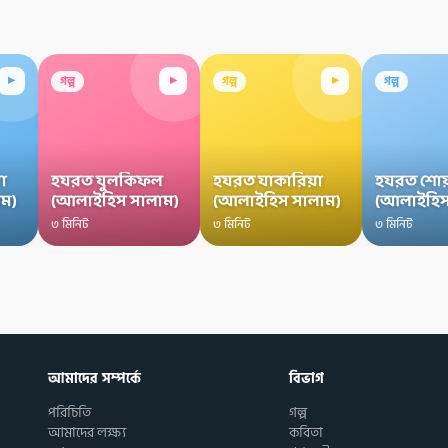
▸
▸
▸
গল্প
গল্প
গল্প
া
হযরত যুলকিফল
হযরত যাকারিয়া
হযরত শোয
ম)
(আলাইহিস সালাম)
(আলাইহিস সালাম)
(আলাইহিস
৩ মিনিট
৩ মিনিট
৩ মিনিট
আমাদের সম্পর্কে
বিভাগ
পরিচিতি
গল্প
আমাদের লক্ষ্য
কবিতা