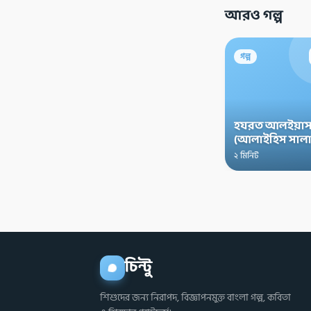
আরও গল্প
গল্প
হযরত আলইয়াস
(আলাইহিস সালা
২ মিনিট
চিন্টু
শিশুদের জন্য নিরাপদ, বিজ্ঞাপনমুক্ত বাংলা গল্প, কবিতা