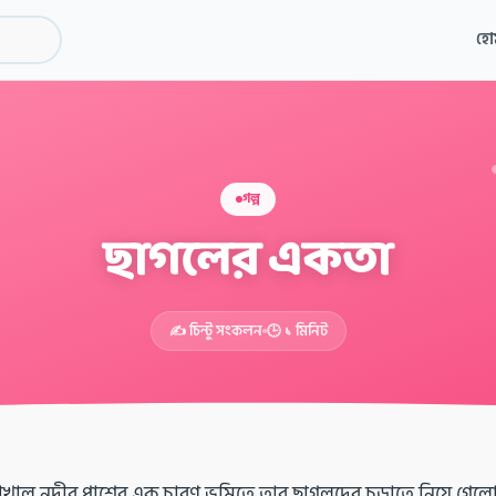
হো
গল্প
ছাগলের একতা
✍️ চিন্টু সংকলন
🕒 ১ মিনিট
খাল নদীর পাশের এক চারণ ভূমিতে তার ছাগলদের চড়াতে নিয়ে গেল