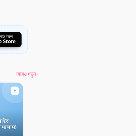
লোড করুন
 Store
›
আরও পড়ুন
▸
়াইব
 সালাম)