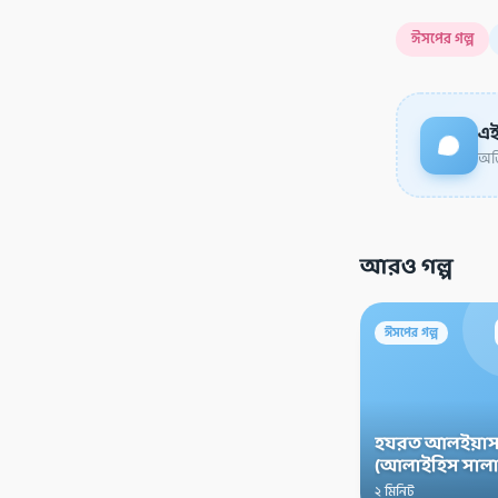
ঈসপের গল্প
এই
অডি
আরও গল্প
ঈসপের গল্প
হযরত আলইয়াস
(আলাইহিস সালা
২ মিনিট