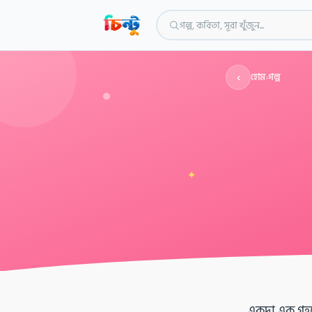
গল্প, কবিতা, সূরা খুঁজুন...
‹
হোম
›
গল্প
✦
একদা এক গৃহস্