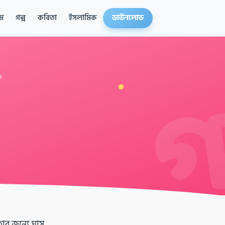
ম
গল্প
কবিতা
ইসলামিক
ডাউনলোড
তার জন্যে ঘাস