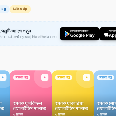
গল্প
নৈতিক গল্প
 গল্পটি অ্যাপে পড়ুন
ডাউনলোড করুন
ডাউন
Google Play
App
ও শোনো, ফন্ট বড় করো, প্রিয় তালিকায় রাখো।
▸
▸
▸
ঈসপের গল্প
ঈসপের গল্প
ঈসপের গল্প
া
হযরত যুলকিফল
হযরত যাকারিয়া
হযরত শোয
ম)
(আলাইহিস সালাম)
(আলাইহিস সালাম)
(আলাইহিস
৩ মিনিট
৩ মিনিট
৩ মিনিট