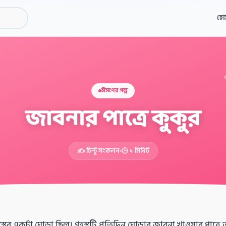
হো
ঈসপের গল্প
জাবনার পাত্রে কুকুর
✍️ চিন্টু সংকলন
🕒 ১ মিনিট
থের একটা ঘোড়া ছিল। গৃহস্থটি প্রতিদিন ঘোড়ার জাবনা খাওয়ার পাত্রে 