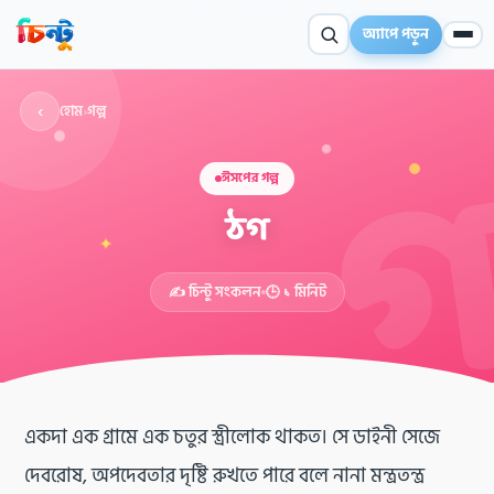
অ্যাপে পড়ুন
‹
হোম
›
গল্প
ঈসপের গল্প
ঠগ
✦
✍️ চিন্টু সংকলন
🕒 ১ মিনিট
একদা এক গ্রামে এক চতুর স্ত্রীলোক থাকত। সে ডাইনী সেজে
দেবরোষ, অপদেবতার দৃষ্টি রুখতে পারে বলে নানা মন্ত্রতন্ত্র