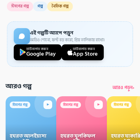
ঈসপের গল্প
গল্প
নৈতিক গল্প
এই গল্পটি অ্যাপে পড়ুন
অডিও শোনো, ফন্ট বড় করো, প্রিয় তালিকায় রাখো।
ডাউনলোড করুন
ডাউনলোড করুন
Google Play
App Store
আরও গল্প
›
আরও পড়ুন
▸
▸
ঈসপের গল্প
ঈসপের গল্প
ঈসপের গল্প
হযরত আলইয়াসা
হযরত যুলকিফল
হযরত যাকারি