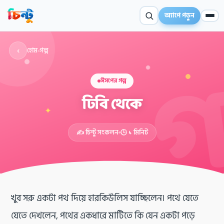
অ্যাপে পড়ুন
‹
হোম
›
গল্প
ঈসপের গল্প
ঢিবি থেকে
✦
✍️ চিন্টু সংকলন
🕒 ১ মিনিট
খুব সরু একটা পথ দিয়ে হারকিউলিস যাচ্ছিলেন। পথে যেতে
যেতে দেখলেন, পথের একধারে মাটিতে কি যেন একটা পড়ে