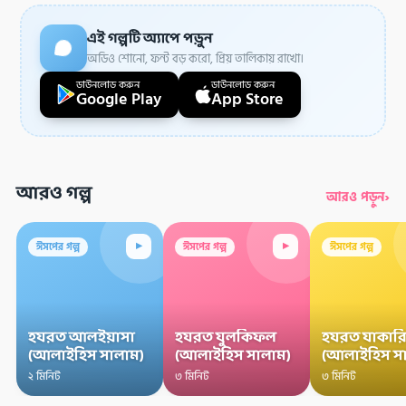
এই গল্পটি অ্যাপে পড়ুন
অডিও শোনো, ফন্ট বড় করো, প্রিয় তালিকায় রাখো।
ডাউনলোড করুন
ডাউনলোড করুন
Google Play
App Store
আরও গল্প
›
আরও পড়ুন
▸
▸
ঈসপের গল্প
ঈসপের গল্প
ঈসপের গল্প
হযরত আলইয়াসা
হযরত যুলকিফল
হযরত যাকারি
(আলাইহিস সালাম)
(আলাইহিস সালাম)
(আলাইহিস স
২ মিনিট
৩ মিনিট
৩ মিনিট