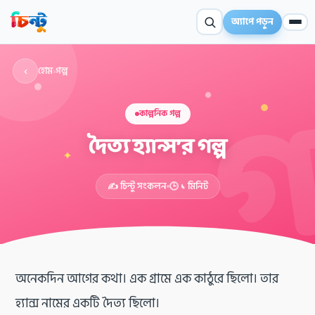
অ্যাপে পড়ুন
‹
হোম
›
গল্প
কাল্পনিক গল্প
দৈত্য হ্যান্স’র গল্প
✦
✍️ চিন্টু সংকলন
🕒 ১ মিনিট
অনেকদিন আগের কথা। এক গ্রামে এক কাঠুরে ছিলো। তার
হ্যান্স নামের একটি দৈত্য ছিলো।