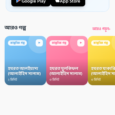
Google Play
App Store
আরও গল্প
›
আরও পড়ুন
▸
▸
কাল্পনিক গল্প
কাল্পনিক গল্প
কাল্পনিক গল্প
হযরত আলইয়াসা
হযরত যুলকিফল
হযরত যাকারি
(আলাইহিস সালাম)
(আলাইহিস সালাম)
(আলাইহিস স
২ মিনিট
৩ মিনিট
৩ মিনিট