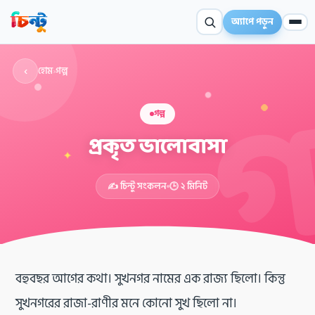
অ্যাপে পড়ুন
‹
হোম
›
গল্প
গল্প
প্রকৃত ভালোবাসা
✦
✍️ চিন্টু সংকলন
🕒 ২ মিনিট
বহুবছর আগের কথা। সুখনগর নামের এক রাজ্য ছিলো। কিন্তু
সুখনগরের রাজা-রাণীর মনে কোনো সুখ ছিলো না।