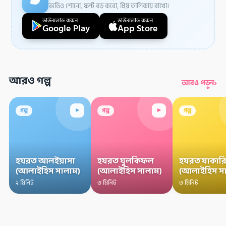
অডিও শোনো, ফন্ট বড় করো, প্রিয় তালিকায় রাখো।
ডাউনলোড করুন
ডাউনলোড করুন
Google Play
App Store
আরও গল্প
›
আরও পড়ুন
▸
▸
গল্প
গল্প
গল্প
হযরত আলইয়াসা
হযরত যুলকিফল
হযরত যাকারি
(আলাইহিস সালাম)
(আলাইহিস সালাম)
(আলাইহিস স
২ মিনিট
৩ মিনিট
৩ মিনিট